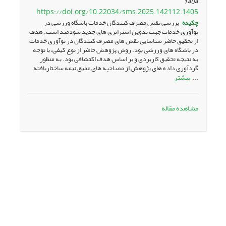
1404
https://doi.org/10.22034/sms.2025.142112.1405
چکیده
بررسی نقش مصرف کنندگان خدمات باشگاه ورزشی در
نوآوری خدمات جهت تدوین استراتژی های جدید سودمند است. هدف
از تحقیق حاضر شناسایی نقش های مصرف کنندگان در نوآوری خدمات
در باشگاه های ورزشی بود. روش پژوهش حاضر از نوع کیفی، با توجه
به نتیجه تحقیق کاربردی و بر اساس هدف اکتشافی بود. به منظور
گردآوری داد ه های پژوهش از مصـاحبه‌ های عمیق نیمه ساختاریافته
بیشتر
...
مشاهده مقاله