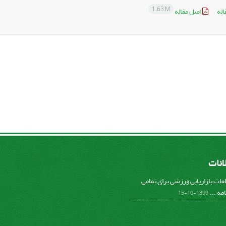
1.63 M
اله
اصل مقاله
لانات
عات بازاریابی ورزشی برای تمامی
مه ...
1399-10-15