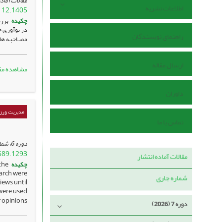
مقالات آماده
اطلاعات نشریه
112.1405
چکیده
برر
در نوآوری خ
راهنمای نویسندگان
مصـاحبه‌ ها
ارسال مقاله
مشاهده مق
داوران
مدیریت ورزش
تماس با ما
دوره 6، شماره 1 ، فروردین 1404، ، صفحه
589.1293
مقالات آماده انتشار
چکیده
the
earch were
شماره جاری
iews until
 were used
opinions ...
دوره 7 (2026)