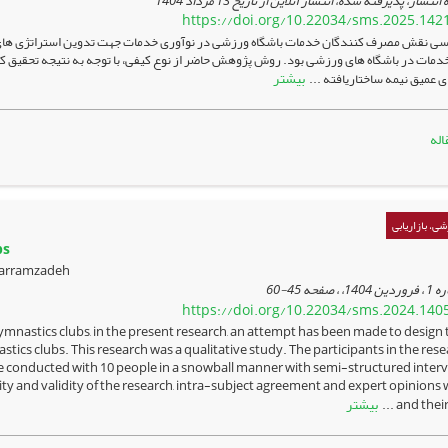
 انتشار، پذیرفته شده، انتشار آنلاین از تاریخ
13 مرداد 1404
https://doi.org/10.22034/sms.2025.142
سی نقش مصرف کنندگان خدمات باشگاه ورزشی در نوآوری خدمات جهت تدوین استراتژی ها
دمات در باشگاه های ورزشی بود. روش پژوهش حاضر از نوع کیفی، با توجه به نتیجه تحقیق ک
بیشتر
ی عمیق نیمه ساختاریافته ...
اله
ی، بازاریابی
bs
Mohammad khalili khezrabadi؛ f
45-60
https://doi.org/10.22034/sms.2024.140
mnastics clubs, in the present research, an attempt has been made to design 
ics clubs. This research was a qualitative study. The participants in the res
re conducted with 10 people in a snowball manner with semi-structured interv
lity and validity of the research, intra-subject agreement and expert opinions
بیشتر
and their 