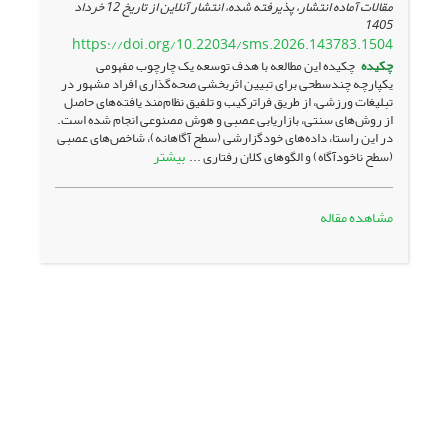
مقالات آماده انتشار، پذیرفته شده، انتشار آنلاین از تاریخ
12 خرداد
1405
https://doi.org/10.22034/sms.2026.143783.1504
چکیده
چکیده این مطالعه با هدف توسعه یک چارچوب مفهومی
یکپارچه چندسطحی برای تبیین اثربخشی صحه‌گذاری افراد مشهور در
تبلیغات ورزشی، از طریق فراترکیب و تلفیق نظام‌مند یافته‌های حاصل
از روش‌های سنتی، بازاریابی عصبی و هوش مصنوعی انجام شده است.
در این راستا، داده‌های خودگزارشی (سطح آگاهانه)، شاخص‌های عصبی
بیشتر
(سطح ناخودآگاه) و الگوهای کلان رفتاری ...
مشاهده مقاله