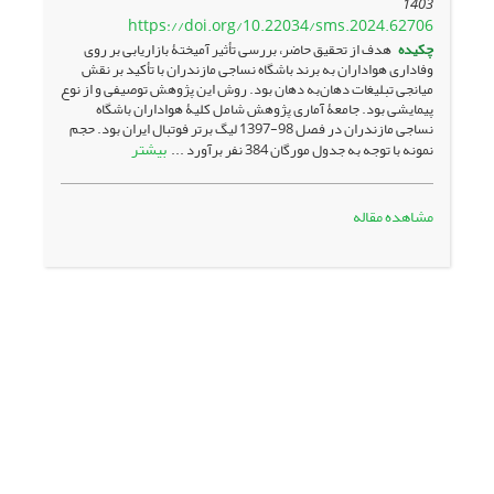
1403
https://doi.org/10.22034/sms.2024.62706
چکیده
هدف از تحقیق حاضر، بررسی تأثیر آمیختۀ بازاریابی بر روی
وفاداری هواداران به برند باشگاه نساجی مازندران با تأکید بر نقش
میانجی تبلیغات دهان‌به دهان بود. روش این پژوهش توصیفی و از نوع
پیمایشی بود. جامعۀ آماری پژوهش شامل کلیۀ هواداران باشگاه
نساجی مازندران در فصل 98-1397 لیگ برتر فوتبال ایران بود. حجم
بیشتر
نمونه با توجه به جدول مورگان 384 نفر برآورد ...
مشاهده مقاله