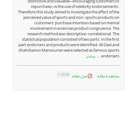
distinctive and valuable—encouraging customers to
repurchase—is the use of celebrity endorsements.
Therefore, this study aimed to investigate the effect of the
perceived value of sports and non-sports products on
customers’ purchase intention based on mental
involvement in endorser–product congruence. The
research method was descriptive-correlational. The
statistical population consisted of two parts. In the first
part, endorsers and products were identified: Ali Daei and
Shahrbanoo Mansourian were selected as famous sports
بیشتر
endorsers, ...
1.45 M
مشاهده مقاله
اصل مقاله