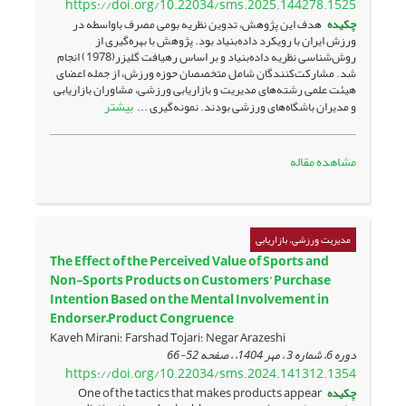
https://doi.org/10.22034/sms.2025.144278.1525
چکیده
هدف این پژوهش، تدوین نظریه بومی مصرف باواسطه در
ورزش ایران با رویکرد داده‌بنیاد بود. پژوهش با بهره‌گیری از
روش‌شناسی نظریه داده‌بنیاد و بر اساس رهیافت گلیزر(1978) انجام
شد. مشارکت‌کنندگان شامل متخصصان حوزه ورزش، از جمله اعضای
هیئت علمی رشته‌های مدیریت و بازاریابی ورزشی، مشاوران بازاریابی
بیشتر
و مدیران باشگاه‌های ورزشی بودند. نمونه‌گیری ...
مشاهده مقاله
مدیریت ورزشی، بازاریابی
The Effect of the Perceived Value of Sports and
Non-Sports Products on Customers’ Purchase
Intention Based on the Mental Involvement in
Endorser–Product Congruence
Kaveh Mirani؛ Farshad Tojari؛ Negar Arazeshi
دوره 6، شماره 3 ، مهر 1404، ، صفحه
52-66
https://doi.org/10.22034/sms.2024.141312.1354
چکیده
One of the tactics that makes products appear