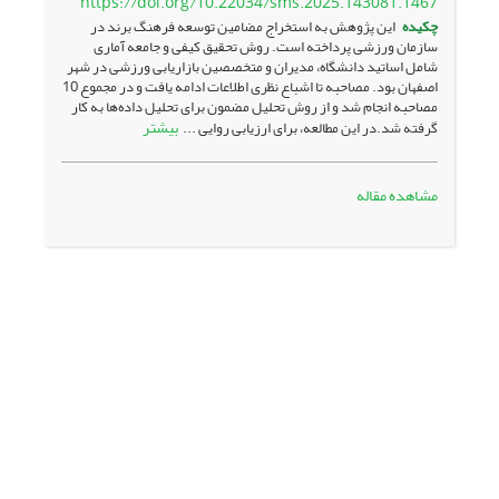
https://doi.org/10.22034/sms.2025.143081.1467
چکیده
این پژوهش به استخراج مضامین توسعه فرهنگ برند در
سازمان ورزشی پرداخته است. روش تحقیق کیفی و جامعه آماری
شامل اساتید دانشگاه، مدیران و متخصصین بازاریابی ورزشی در شهر
اصفهان بود. مصاحبه تا اشباع نظری اطلاعات ادامه یافت و در مجموع 10
مصاحبه انجام شد و از روش تحلیل مضمون برای تحلیل داده‌ها به کار
بیشتر
گرفته شد.در این مطالعه، برای ارزیابی روایی ...
مشاهده مقاله