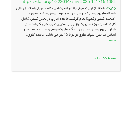
https://doi.org/10.22034/sms.2025.141716.1382
چکیده
هدف از این تحقیق ارائه راهبردهای مناسب برای استقلال مالی
باشگاه‌های ورزشی خصوصی حرفه‌ای بود. روش تحقیق بصورت
آمیخته(کیفی وکمی)انجام گرفت.جامعه آماری دربخش کیفی شامل
کارشناسان حوزه مدیریت بازاریابی،مدیریت ورزشی، کارشناسان
بازاریابی ورزشی ومدیران باشگاه های خصوصی بود.حجم نمونه بر
اساس شاخص اشباع نظری برابر با 15 نفر می باشد.جامعه‌آماری ...
بیشتر
مشاهده مقاله