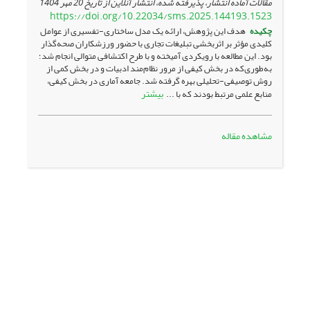
مقالات آماده انتشار، پذیرفته شده، انتشار آنلاین از تاریخ
20 مهر 1404
https://doi.org/10.22034/sms.2025.144193.1523
چکیده
هدف این پژوهش، ارائه یک مدل ساختاری-تفسیری از عوامل
کلیدی مؤثر بر اثربخشی تبلیغات تجاری با حضور ورزشکاران صحه‌گذار
بود. این مطالعه با رویکردی آمیخته و با طرح اکتشافی متوالی انجام شد؛
به‌طوری‌که در بخش کیفی از مرور نظام‌مند ادبیات و در بخش کمی از
روش توصیفی-تحلیلی بهره گرفته شد. جامعه آماری در بخش کیفی،
بیشتر
منابع علمی مرتبط بودند که با ...
مشاهده مقاله