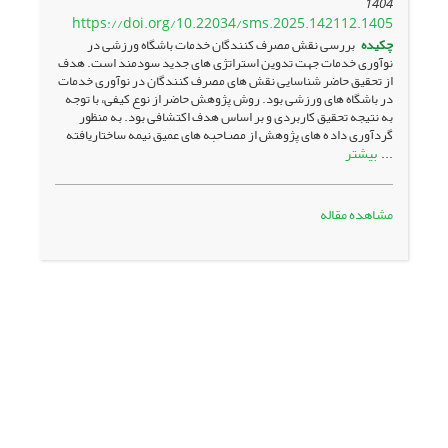
1404
https://doi.org/10.22034/sms.2025.142112.1405
چکیده
بررسی نقش مصرف کنندگان خدمات باشگاه ورزشی در
نوآوری خدمات جهت تدوین استراتژی های جدید سودمند است. هدف
از تحقیق حاضر شناسایی نقش های مصرف کنندگان در نوآوری خدمات
در باشگاه های ورزشی بود. روش پژوهش حاضر از نوع کیفی، با توجه
به نتیجه تحقیق کاربردی و بر اساس هدف اکتشافی بود. به منظور
گردآوری داد ه های پژوهش از مصـاحبه‌ های عمیق نیمه ساختاریافته
بیشتر
...
مشاهده مقاله