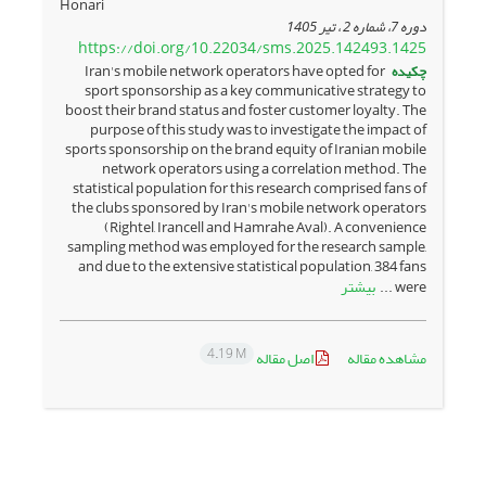
Honari
دوره 7، شماره 2 ، تیر 1405
https://doi.org/10.22034/sms.2025.142493.1425
چکیده
Iran's mobile network operators have opted for
sport sponsorship as a key communicative strategy to
boost their brand status and foster customer loyalty. The
purpose of this study was to investigate the impact of
sports sponsorship on the brand equity of Iranian mobile
network operators using a correlation method. The
statistical population for this research comprised fans of
the clubs sponsored by Iran's mobile network operators
(Rightel, Irancell and Hamrahe Aval). A convenience
sampling method was employed for the research sample,
and due to the extensive statistical population, 384 fans
بیشتر
were ...
4.19 M
مشاهده مقاله
اصل مقاله