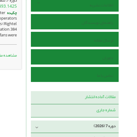
دوره 7، شماره 2 ، تیر 1405
اطلاعات نشریه
493.1425
چکیده
ter
 operators
راهنمای نویسندگان
 (Rightel,
ation, 384
fans were ...
ارسال مقاله
مشاهده مق
داوران
تماس با ما
مقالات آماده انتشار
شماره جاری
دوره 7 (2026)