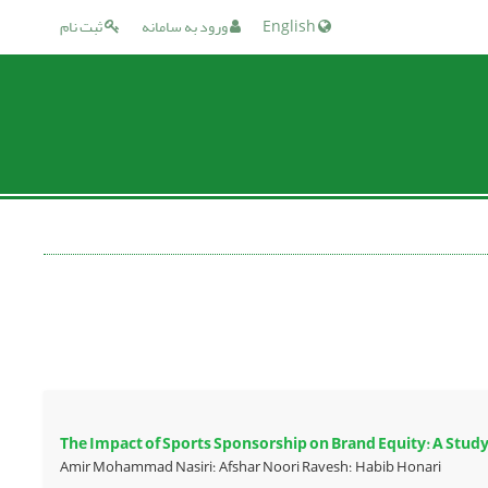
English
ورود به سامانه
ثبت نام
The Impact of Sports Sponsorship on Brand Equity: A Study
Amir Mohammad Nasiri؛ Afshar Noori Ravesh؛ Habib Honari