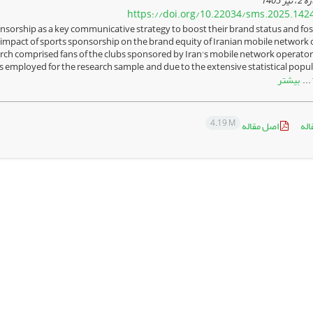
https://doi.org/10.22034/sms.2025.142
nsorship as a key communicative strategy to boost their brand status and fos
e impact of sports sponsorship on the brand equity of Iranian mobile network
earch comprised fans of the clubs sponsored by Iran's mobile network operators
mployed for the research sample, and due to the extensive statistical popul
بیشتر
4.19 M
اله
اصل مقاله