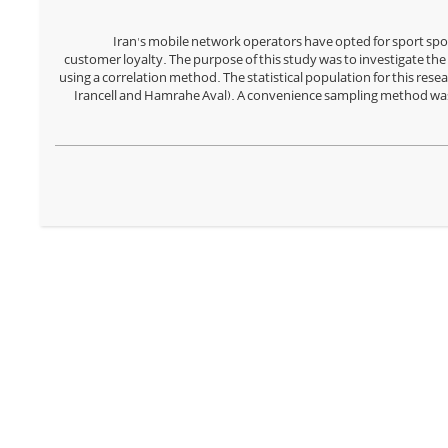
Iran's mobile network operators have opted for sport spo
customer loyalty. The purpose of this study was to investigate th
using a correlation method. The statistical population for this res
Irancell and Hamrahe Aval). A convenience sampling method was e