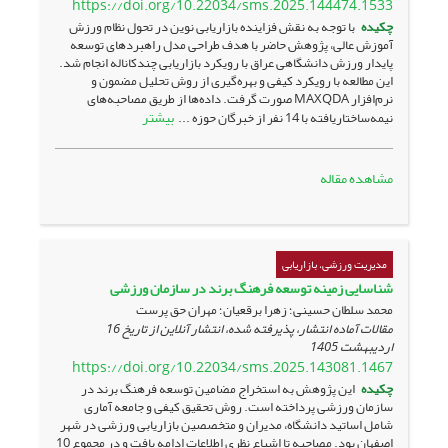
https://doi.org/10.22034/sms.2025.144474.1533
چکیده
با توجه به نقش فزاینده بازاریابی نوین در تحول نظام ورزش
آموزش عالی، پژوهش حاضر با هدف طراحی مدل راهبردهای توسعه
پایدار ورزش دانشگاهی عراق با رویکرد بازاریابی چندکاناله انجام شد.
این مطالعه با رویکرد کیفی و بهره‌گیری از روش تحلیل مضمون و
نرم‌افزار MAXQDA صورت گرفت. داده‌ها از طریق مصاحبه‌های
بیشتر
نیمه‌ساختاریافته با 14 نفر از خبرگان حوزه ...
مشاهده مقاله
مدیریت ورزشی، بازاریابی
شناسایی زمینه توسعه ‌فرهنگ ‌برند ‌‌در سازمان ورزشی
محمد سلطان حسینی؛ زهرا برقعیان؛ مهران حق پرست
مقالات آماده انتشار، پذیرفته شده، انتشار آنلاین از تاریخ
16
اردیبهشت 1405
https://doi.org/10.22034/sms.2025.143081.1467
چکیده
این پژوهش به استخراج مضامین توسعه فرهنگ برند در
سازمان ورزشی پرداخته است. روش تحقیق کیفی و جامعه آماری
شامل اساتید دانشگاه، مدیران و متخصصین بازاریابی ورزشی در شهر
اصفهان بود. مصاحبه تا اشباع نظری اطلاعات ادامه یافت و در مجموع 10