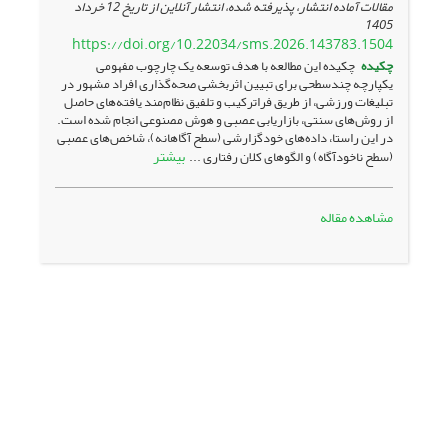
مقالات آماده انتشار، پذیرفته شده، انتشار آنلاین از تاریخ
12 خرداد
1405
https://doi.org/10.22034/sms.2026.143783.1504
چکیده
چکیده این مطالعه با هدف توسعه یک چارچوب مفهومی
یکپارچه چندسطحی برای تبیین اثربخشی صحه‌گذاری افراد مشهور در
تبلیغات ورزشی، از طریق فراترکیب و تلفیق نظام‌مند یافته‌های حاصل
از روش‌های سنتی، بازاریابی عصبی و هوش مصنوعی انجام شده است.
در این راستا، داده‌های خودگزارشی (سطح آگاهانه)، شاخص‌های عصبی
بیشتر
(سطح ناخودآگاه) و الگوهای کلان رفتاری ...
مشاهده مقاله