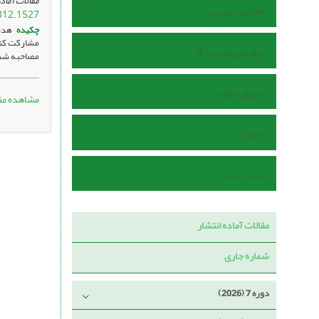
مقالات آماده
اطلاعات نشریه
312.1527
چکیده
هدف 
راهنمای نویسندگان
مصاحبه شد.
ارسال مقاله
مشاهده مق
داوران
تماس با ما
مقالات آماده انتشار
شماره جاری
دوره 7 (2026)