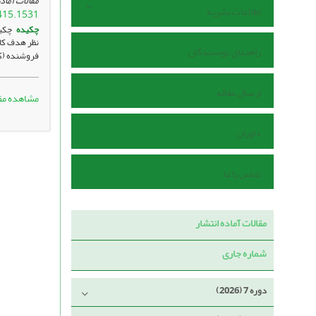
مقالات آماده
اطلاعات نشریه
415.1531
چکیده
چکی
راهنمای نویسندگان
فروشنده (کل شمار) و
ارسال مقاله
مشاهده مق
داوران
تماس با ما
مقالات آماده انتشار
شماره جاری
دوره 7 (2026)