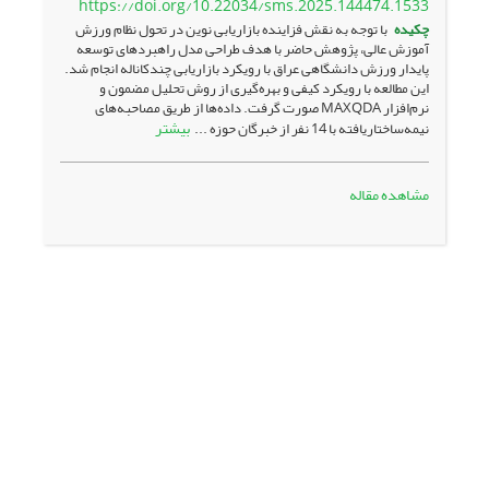
https://doi.org/10.22034/sms.2025.144474.1533
چکیده
با توجه به نقش فزاینده بازاریابی نوین در تحول نظام ورزش
آموزش عالی، پژوهش حاضر با هدف طراحی مدل راهبردهای توسعه
پایدار ورزش دانشگاهی عراق با رویکرد بازاریابی چندکاناله انجام شد.
این مطالعه با رویکرد کیفی و بهره‌گیری از روش تحلیل مضمون و
نرم‌افزار MAXQDA صورت گرفت. داده‌ها از طریق مصاحبه‌های
بیشتر
نیمه‌ساختاریافته با 14 نفر از خبرگان حوزه ...
مشاهده مقاله