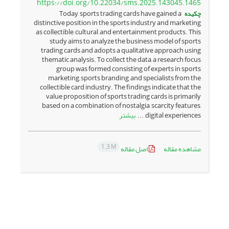
https://doi.org/10.22034/sms.2025.143045.1465
چکیده
Today, sports trading cards have gained a
distinctive position in the sports industry and marketing
as collectible, cultural, and entertainment products. This
study aims to analyze the business model of sports
trading cards and adopts a qualitative approach using
thematic analysis. To collect the data, a research focus
group was formed consisting of experts in sports
marketing, sports branding, and specialists from the
collectible card industry. The findings indicate that the
value proposition of sports trading cards is primarily
based on a combination of nostalgia, scarcity features,
بیشتر
digital experiences, ...
1.3 M
مشاهده مقاله
اصل مقاله