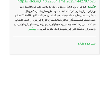
https://doi.org/10.22034/sms.2025.144278.1525
چکیده
هدف این پژوهش، تدوین نظریه بومی مصرف باواسطه در
ورزش ایران با رویکرد داده‌بنیاد بود. پژوهش با بهره‌گیری از
روش‌شناسی نظریه داده‌بنیاد و بر اساس رهیافت گلیزر(1978) انجام
شد. مشارکت‌کنندگان شامل متخصصان حوزه ورزش، از جمله اعضای
هیئت علمی رشته‌های مدیریت و بازاریابی ورزشی، مشاوران بازاریابی
بیشتر
و مدیران باشگاه‌های ورزشی بودند. نمونه‌گیری ...
مشاهده مقاله