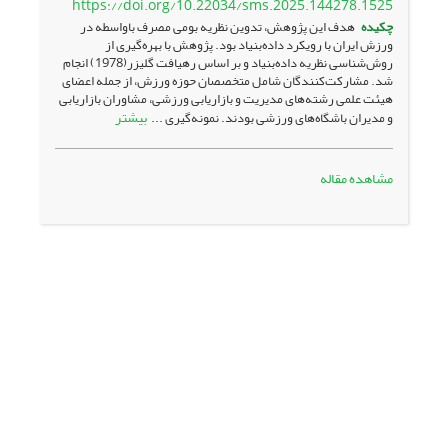
https://doi.org/10.22034/sms.2025.144278.1525
چکیده
هدف این پژوهش، تدوین نظریه بومی مصرف باواسطه در
ورزش ایران با رویکرد داده‌بنیاد بود. پژوهش با بهره‌گیری از
روش‌شناسی نظریه داده‌بنیاد و بر اساس رهیافت گلیزر(1978) انجام
شد. مشارکت‌کنندگان شامل متخصصان حوزه ورزش، از جمله اعضای
هیئت علمی رشته‌های مدیریت و بازاریابی ورزشی، مشاوران بازاریابی
بیشتر
و مدیران باشگاه‌های ورزشی بودند. نمونه‌گیری ...
مشاهده مقاله