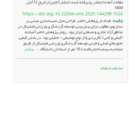
مقالات آماده انتشار، پذیرفته شده، انتشار آنلاین از تاریخ
12 آبان
1404
https://doi.org/10.22034/sms.2025.144298.1526
چکیده
هدف از پژوهش حاضر، طراحی مدل شبیه‌سازی مبتنی بر
سناریوی مطلوب برای پیش‌بینی توسعه گردشگری ورزشی فیجیتال در
مناطق آزاد تجاری و صنعتی ایران بود. روش پژوهش حاضر آمیخته
(کیفی و کمی)، کاربردی و از نوع توصیفی - تحلیلی بود. در بخش کیفی،
محورهای اصلی و فرعی توسعه گردشگری ورزشی فیجیتال از طریق
بیشتر
مصاحبه نیمه‌ساختاریافته با 16 نفر از استادان دانشگاه، ...
مشاهده مقاله