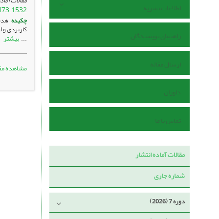
مقالات آماده
اطلاعات نشریه
473.1532
چکیده
هدف 
کاربردی و ا
راهنمای نویسندگان
بیشتر
...
ارسال مقاله
مشاهده مق
داوران
تماس با ما
مقالات آماده انتشار
شماره جاری
دوره 7 (2026)