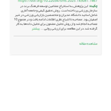
https://doi.org/10.22034/sms.2025.143081.1467
چکیده
این پژوهش به استخراج مضامین توسعه فرهنگ برند در
سازمان ورزشی پرداخته است. روش تحقیق کیفی و جامعه آماری
شامل اساتید دانشگاه، مدیران و متخصصین بازاریابی ورزشی در شهر
اصفهان بود. مصاحبه تا اشباع نظری اطلاعات ادامه یافت و در مجموع 10
مصاحبه انجام شد و از روش تحلیل مضمون برای تحلیل داده‌ها به کار
بیشتر
گرفته شد.در این مطالعه، برای ارزیابی روایی ...
مشاهده مقاله