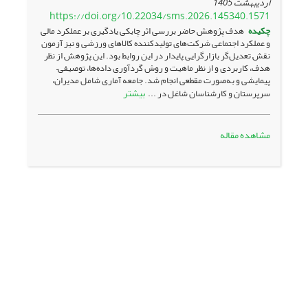
اردیبهشت 1405
https://doi.org/10.22034/sms.2026.145340.1571
چکیده
هدف پژوهش حاضر بررسی اثر چابکی یادگیری بر عملکرد مالی
و عملکرد اجتماعی شرکت‌های تولیدکننده کالاهای ورزشی و نیز آزمون
نقش تعدیل‌گر بازارگرایی پایدار در این روابط بود. این پژوهش از نظر
هدف، کاربردی و از نظر ماهیت و روش گردآوری داده‌ها، توصیفی–
پیمایشی و به‌صورت مقطعی انجام شد. جامعه آماری شامل مدیران،
بیشتر
سرپرستان و کارشناسان شاغل در ...
مشاهده مقاله