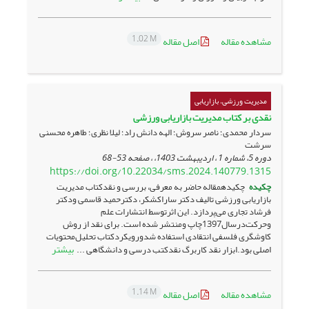
1.02 M
مشاهده مقاله
اصل مقاله
مدیریت ورزشی، بازاریابی
نقدی بر کتاب مدیریت بازاریابی ورزشی
سردار محمدی؛ ناصر سروش؛ الهه دانش راد؛ لیلا نظری؛ طاهره محسنی
سرشت
دوره 5، شماره 1 ، اردیبهشت 1403، ، صفحه
53-68
https://doi.org/10.22034/sms.2024.140779.1315
چکیده
چکیدهمقاله ‌حاضر به ‌معرفی‌، بررسی ‌و نقدکتاب ‌مدیریت
‌بازاریابی ‌ورزشی ‌تالیف دکتر ساراکشکر، دکترحمید قاسمی ودکتر
فرشاد تجاری می‌پردازد. این ‌اثرتوسط انتشارات علم
وحرکت‌‌درسال‌1397چاپ ومنتشر شده است. برای نقد از روش
کاوشگری فلسفی انتقادی استفاده شدورویکردکتاب تحلیل‌محتویات‌
بیشتر
اصلی بود.ابزار نقد کاربرگ ‌نقدکتب درسی و دانشگاهی ...
1.14 M
مشاهده مقاله
اصل مقاله