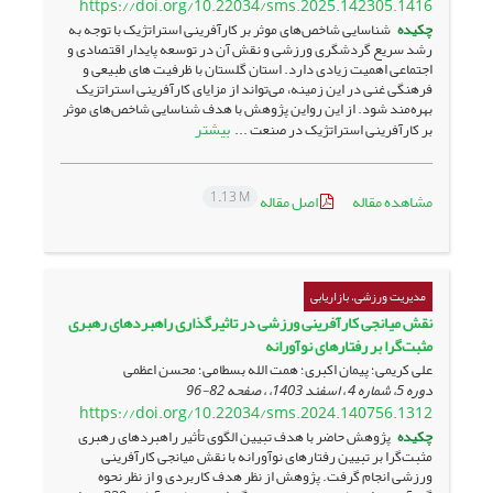
https://doi.org/10.22034/sms.2025.142305.1416
چکیده
شناسایی شاخص‌های موثر بر کارآفرینی استراتژیک با توجه به
رشد سریع گردشگری ورزشی و نقش آن در توسعه پایدار اقتصادی و
اجتماعی اهمیت زیادی دارد. استان گلستان با ظرفیت های طبیعی و
فرهنگی غنی در این زمینه، می‌تواند از مزایای کارآفرینی استراتزیک
بهره‌مند شود. از این رواین پژوهش با هدف شناسایی شاخص‌های موثر
بیشتر
بر کارآفرینی استراتژیک در صنعت ...
1.13 M
مشاهده مقاله
اصل مقاله
مدیریت ورزشی، بازاریابی
نقش میانجی ‌‌کارآفرینی ورزشی در تاثیرگذاری راهبردهای رهبری
مثبت‌گرا بر رفتارهای ‌نوآورانه
علی کریمی؛ پیمان اکبری؛ همت الله بسطامی؛ محسن اعظمی
دوره 5، شماره 4 ، اسفند 1403، ، صفحه
82-96
https://doi.org/10.22034/sms.2024.140756.1312
چکیده
پژوهش حاضر با هدف تبیین الگوی تأثیر راهبردهای رهبری
مثبت‌گرا بر تبیین رفتارهای نوآورانه با نقش میانجی کارآفرینی
ورزشی انجام گرفت. پژوهش از نظر هدف کاربردی و از نظر نحوه