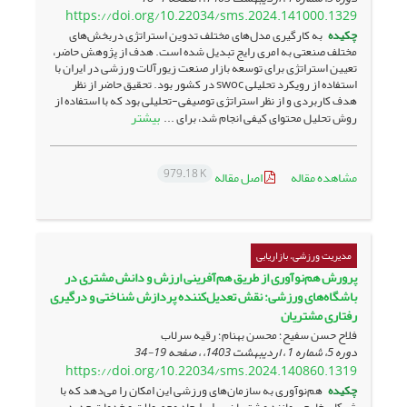
https://doi.org/10.22034/sms.2024.141000.1329
چکیده
به کارگیری مدل‌های مختلف تدوین استراتژی دربخش‌های
مختلف صنعتی به امری رایج تبدیل شده است. هدف از پژوهش حاضر،
تعیین استراتژی برای توسعه بازار صنعت زیورآلات ورزشی در ایران با
استفاده از رویکرد تحلیلی swoc در کشور بود. تحقیق حاضر از نظر
هدف کاربردی و از نظر استراتژی توصیفی-تحلیلی بود که با استفاده از
بیشتر
روش تحلیل محتوای کیفی انجام شد، برای ...
979.18 K
مشاهده مقاله
اصل مقاله
مدیریت ورزشی، بازاریابی
پرورش هم‌نوآوری از طریق هم‌آفرینی ارزش و دانش مشتری در
باشگاه‌های ورزشی: نقش تعدیل‌کننده پردازش شناختی و درگیری
رفتاری مشتریان
فلاح حسن سفیح؛ محسن بهنام؛ رقیه سرلاب
دوره 5، شماره 1 ، اردیبهشت 1403، ، صفحه
19-34
https://doi.org/10.22034/sms.2024.140860.1319
چکیده
هم‌نوآوری به سازمان‌های ورزشی این امکان را می‌دهد که با
شرکای خارجی مانند مشتریان، برای ایجاد محصولات و خدمات جدید