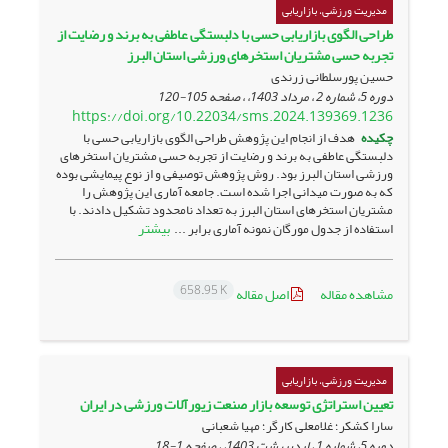
مدیریت ورزشی، بازاریابی
طراحی الگوی بازاریابی حسی با دلبستگی عاطفی به برند و رضایت از
تجربه حسی مشتریان استخرهای ورزشی استان البرز
حسین پورسلطانی زرندی
دوره 5، شماره 2 ، مرداد 1403، ، صفحه
105-120
https://doi.org/10.22034/sms.2024.139369.1236
چکیده
هدف از انجام این پژوهش طراحی الگوی بازاریابی حسی با
دلبستگی عاطفی به برند و رضایت از تجربه حسی مشتریان استخرهای
ورزشی استان البرز بود. روش پژوهش توصیفی و از نوع پیمایشی بوده
که به صورت میدانی اجرا شده است. جامعه آماری این پژوهش را
مشتریان استخرهای استان البرز به تعداد نامحدود تشکیل دادند. با
بیشتر
استفاده از جدول مورگان نمونه آماری برابر ...
658.95 K
مشاهده مقاله
اصل مقاله
مدیریت ورزشی، بازاریابی
تعیین استراتژی توسعه بازار صنعت زیورآلات ورزشی در ایران
سارا کشکر؛ غلامعلی کارگر؛ مهیا شعبانی
دوره 5، شماره 1 ، اردیبهشت 1403، ، صفحه
1-18