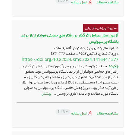
1.29 M
مشاهده مقاله
اصل مقاله
مدیریت ورزشی، بازاریابی
آزمون مدل عوامل اثرگذار بر رفتارهای حمایتی هواداران از برند
باشگاه پرسپولیس
شاهو زمانی؛ شیرین زردشتیان؛ آناهیتا ملک
دوره 5، شماره 3 ، آبان 1403، ، صفحه
117-135
https://doi.org/10.22034/sms.2024.141644.1377
چکیده
هدف از پژوهش حاضر بررسی آزمون مدل عوامل اثرگذار بر
رفتارهای حمایتی هواداران از برند باشگاه پرسپولیس بود. تحقیق
حاضر از نظر هدف یک تحقیق کاربردی و به لحاظ راهبردی کمی و به
حیث مسیر اجرا همبستگی، به لحاظ گردآوری داده‌ها میدانی و از نظر
زمان آینده‌نگر بود. در پژوهش حاضر باشگاه پرسپولیس به عنوان
بیشتر
باشگاه مورد مطالعه و جامعه آماری پژوهش ...
1.46 M
مشاهده مقاله
اصل مقاله