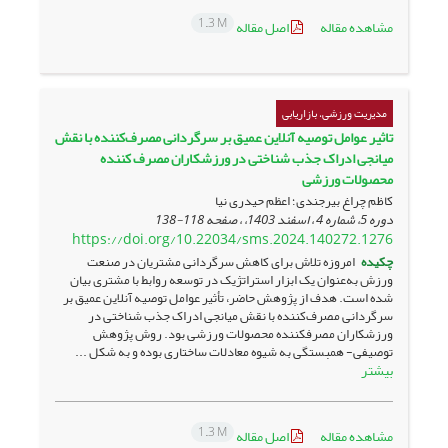
1.3 M
مشاهده مقاله
اصل مقاله
مدیریت ورزشی، بازاریابی
تاثیر عوامل توصیه آنلاین عمیق بر سرگردانی مصرف‌کننده با نقش
میانجی ادراک جذب شناختی در ورزشکاران مصرف کننده
محصولات ورزشی
کاظم چراغ بیرجندی؛ اعظم حیدری نیا
دوره 5، شماره 4 ، اسفند 1403، ، صفحه
118-138
https://doi.org/10.22034/sms.2024.140272.1276
چکیده
امروزه تلاش برای کاهش سرگردانی مشتریان در صنعت
ورزش به‌عنوان یک ابزار استراتژیک در توسعه روابط با مشتری بیان
شده است. هدف از پژوهش حاضر، تأثیر عوامل توصیه آنلاین عمیق بر
سرگردانی مصرف‌کننده با نقش میانجی ادراک جذب شناختی در
ورزشکاران مصرف‎کننده محصولات ورزشی بود. روش پژوهش
توصیفی- همبستگی به شیوه معادلات ساختاری بوده و به شکل ...
بیشتر
1.3 M
مشاهده مقاله
اصل مقاله