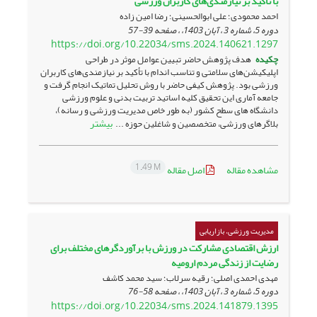
با تأکید بر نیازمندی‌های کاربران ورزشی
احمد محمودی؛ علی ابوالحسینی؛ رضا امین زاده
دوره 5، شماره 3 ، آبان 1403، ، صفحه
39-57
https://doi.org/10.22034/sms.2024.140621.1297
چکیده
هدف پژوهش حاضر تبیین عوامل موثر در طراحی
اپلیکیشن‌های سلامتی و تناسب اندام با تأکید بر نیازمندی‌های کاربران
ورزشی بود. پژوهش کیفی حاضر با روش تحلیل تماتیک انجام گرفت و
جامعه آماری این تحقیق کلیه اساتید تربیت ­بدنی و علوم ­ورزشی
دانشگاه­ های سطح کشور (به ­طور خاص مدیریت ورزشی و رسانه)،
بیشتر
بلاگرهای ورزشی، متخصصین و شاغلین حوزه ...
1.49 M
مشاهده مقاله
اصل مقاله
مدیریت ورزشی، بازاریابی
ارزش اقتصادی مشارکت در ورزش با برآوردگرهای مختلف برای
رضایت از زندگی مردم ارومیه
مهدی احمدی اصلی؛ رقیه سرلاب؛ سید محمد کاشف
دوره 5، شماره 3 ، آبان 1403، ، صفحه
58-76
https://doi.org/10.22034/sms.2024.141879.1395