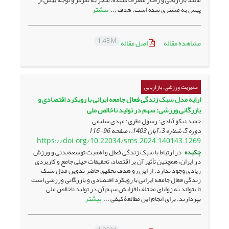
بیشتر
پیش به مشتری شده است. هدف ...
1.48 M
مشاهده مقاله
اصل مقاله
مدیریت ورزشی، بازاریابی
ارایه مدل سبک زندگی فعال جامعه ایرانی با رویکرد اقتصادی و
بازرگانی ورزشی: سهم در تولید ناخالص ملی
حمید نیکو آبادی؛ رسول نظری؛ مهدی سلیمی
دوره 5، شماره 3 ، آبان 1403، ، صفحه
96-116
https://doi.org/10.22034/sms.2024.140143.1269
چکیده
در ارتباط با سبک زندگی فعال و اهمیت توسعه‌بدنی و ورزش
در ایران، همچنین تأثیر آن بر اقتصاد، تحقیقات خیلی جامع و کاربردی
زیادی وجود ندارد. از این رو هدف تحقیق حاضر تدوین مدل سبک
زندگی فعال جامعه ایرانی با رویکرد اقتصادی و بازرگانی ورزشی است
تا بتواند به زوایای مختلف افزایش سهم آن در تولید ناخالص ملی
بیشتر
بپردازند. برای انجام این مطالعۀ‌کیفی ...