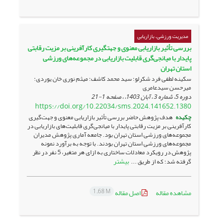
مدیریت ورزشی، بازاریابی
بررسی تأثیر بازاریابی معنوی و جهتگیری کارآفرینی بر مزیت ‌رقابتی
پایدار با میانجی‌گری قابلیت بازاریابی در مجموعه‌های ورزشی
استان تهران
سکینه لطفی فرد شکرلو؛ سید محمد کاشف؛ میثم نوری خان یوردی؛
میرحسن سیدعامری
دوره 5، شماره 3 ، آبان 1403، ، صفحه
1-21
https://doi.org/10.22034/sms.2024.141652.1380
چکیده
هدف پژوهش حاضر بررسی تأثیر بازاریابی معنوی و جهت‌گیری
کارآفرینی بر مزیت رقابتی ­پایدار با میانجی‌گری قابلیت‌های بازاریابی در
مجموعه‌های ورزشی استان تهران بود. جامعه آماری پژوهش مدیران
مجموعه‌های ورزشی استان تهران بودند. با توجه به برآورد نمونه
پژوهش در رویکرد معادلات ساختاری به ازای هر متغیر، 5 نفر در نظر
بیشتر
گرفته شد؛ که از طریق ...
1.68 M
مشاهده مقاله
اصل مقاله