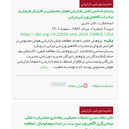
مدیریت ورزشی، بازاریابی
پدیدارشناسی نقش بازاریابی هوش مصنوعی بر افزایش فروش و
صادرات کالاهای ورزشی ایرانی
اسما فکرت؛ اکبر جابری
دوره 5، شماره 2 ، مرداد 1403، ، صفحه
1-15
https://doi.org/10.22034/sms.2024.139803.1254
چکیده
پژوهش حاضر با هدف مطالعه‌‌ نقش بازاریابی هوش مصنوعی بر
افزایش فروش و صادرات کالاهای ورزشی ایرانی با رویکرد
پدیدارشناسی انجام شد. این پژوهش یک مطالعه‌ کیفی- اکتشافی بود.
مشارکت‏کنندگان در پژوهش خبرگان مدیریت ورزشی، مدیریت
بازرگانی و مهندسان نرم‌افزار مسلط به علم بازاریابی خصوصاً بازاریابی
بیشتر
هوش مصنوعی بودند که با توجه به ماهیت ...
769.24 K
مشاهده مقاله
اصل مقاله
مدیریت ورزشی، بازاریابی
تاثیر ابعاد بصری تبلیغات محیطی بر وفاداری مشتریان با نقش
میانجی‌گری آگاهی وترجیح برند در استادیوم فوتبال: (مطالعه