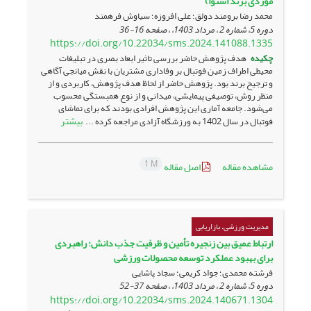
موردی برند اسنوا)
محمد رضا برومند دولق؛ علی افروزه؛ سیاوش فرهمند
دوره 5، شماره 2 ، مرداد 1403، ، صفحه
16-36
https://doi.org/10.22034/sms.2024.141088.1335
چکیده
هدف پژوهش حاضر بررسی تاثیر ابعاد بصری در تبلیغات
محیطی اطراف زمین فوتبال بر وفاداری مشتریان با نقش میانجی آگاهی
و ترجیح برند بود. پژوهش حاضر از لحاظ هدف پژوهش، کاربردی و از
منظر روش، توصیفی پیمایشی، میدانی و از نوع همبستگی محسوب
می‌شود. جامعه آماری این پژوهش‌ افرادی بودند که برای تماشای
بیشتر
فوتبال در سال 1402 به ورزشگاه آزادی مراجعه کرده‌ ...
1 M
مشاهده مقاله
اصل مقاله
مدیریت ورزشی، بازاریابی
ارتباط عمیق بین زنجیره تأمین و ظرفیت جذب دانش: راهبردی
برای بهبود عملکرد توسعه محصولات ورزشی
فرشته محمدی؛ جواد کریمی؛ سجاد پاشایی
دوره 5، شماره 2 ، مرداد 1403، ، صفحه
37-52
https://doi.org/10.22034/sms.2024.140671.1304