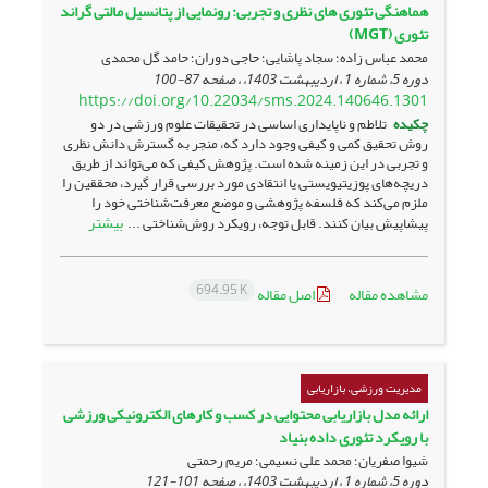
هماهنگی تئوری های نظری و تجربی: رونمایی از پتانسیل مالتی گراند
تئوری (MGT)
محمد عباس زاده؛ سجاد پاشایی؛ حاجی دوران؛ حامد گل محمدی
دوره 5، شماره 1 ، اردیبهشت 1403، ، صفحه
87-100
https://doi.org/10.22034/sms.2024.140646.1301
چکیده
تلاطم و ناپایداری اساسی در تحقیقات علوم ورزشی در دو
روش تحقیق کمی و کیفی وجود دارد که، منجر به گسترش دانش نظری
و تجربی در این زمینه شده است. پژوهش کیفی که می‌تواند از طریق
دریچه‌های پوزیتیویستی یا انتقادی مورد بررسی قرار گیرد، محققین را
ملزم می‌کند که فلسفه پژوهشی و موضع معرفت‌شناختی خود را
بیشتر
پیشاپیش بیان کنند. قابل توجه، رویکرد روش‌شناختی ...
694.95 K
مشاهده مقاله
اصل مقاله
مدیریت ورزشی، بازاریابی
ارائه مدل بازاریابی محتوایی در کسب و کارهای الکترونیکی ورزشی
با رویکرد تئوری داده بنیاد
شیوا صفریان؛ محمد علی نسیمی؛ مریم رحمتی
دوره 5، شماره 1 ، اردیبهشت 1403، ، صفحه
101-121