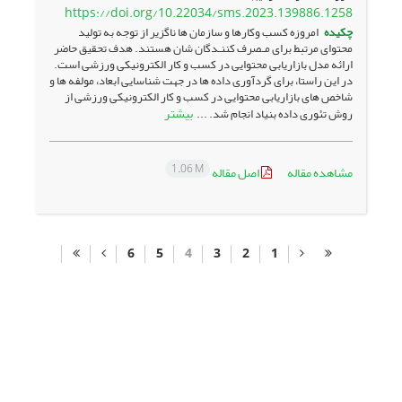
https://doi.org/10.22034/sms.2023.139886.1258
چکیده
امروزه کسب وکارها و سازمان ها ناگزیر از توجه به تولید
محتوای مرتبط برای مـصرف کننـدگان شان هستند. هدف تحقیق حاضر
ارائه مدل بازاریابی محتوایی در کسب و کار الکترونیکی ورزشی است.
در این راستا، برای گردآوری داده ها در جهت شناسایی ابعاد، مولفه ها و
شاخص های بازاریابی محتوایی در کسب و کار الکترونیکی ورزشی از
بیشتر
روش تئوری داده بنیاد انجام شد. ...
1.06 M
مشاهده مقاله
اصل مقاله
6
5
4
3
2
1