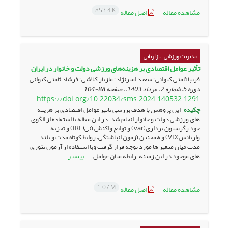
853.4 K
مشاهده مقاله
اصل مقاله
مدیریت ورزشی، بازاریابی
تأثیر عوامل اقتصادی بر هزینه‌های ورزشی دولت و خانوار در ایران
فریبا ثامنی کیوانی؛ سعید امیرنژاد؛ مازیار کلاشی؛ فرشاد ثامنی کیوانی
دوره 5، شماره 2 ، مرداد 1403، ، صفحه
88-104
https://doi.org/10.22034/sms.2024.140532.1291
چکیده
این پژوهش با هدف بررسی تاثیر عوامل اقتصادی بر هزینه
های ورزشی دولت و خانوار انجام شد. در این مقاله با استفاده از الگوی
خود رگرسیون برداری(var) و توابع واکنش آنی(IRF) و تجزیه
واریانس(VD) و همچنین آزمون انباشتگی، روابط کوتاه مدت و بلند
مدت میان متعیر ها مورد توجه قرار گرفت وبا استفاده از آزمون تئوری
بیشتر
های موجود در این زمینه، رابطه میان عوامل ...
1.07 M
مشاهده مقاله
اصل مقاله