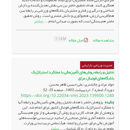
همکاری کنند. هدف تحقیق حاضر بررسی نقش تعدیل‌کننده پردازش
شناختی و درگیری رفتاری مشتریان باشگاه‌های ورزشی بر رابطه بین
هم‌آفرینی ارزش، هم‌نوآوری و دانش مشتری است. روش تحقیق
بیشتر
حاضر همبستگی است که بصورت میدانی انجام ...
1.14 M
مشاهده مقاله
اصل مقاله
مدیریت ورزشی، بازاریابی
تحلیل و رابطه روش‌های تأمین‌مالی با عملکرد استراتژیک
باشگاه‌های فوتبال عراق
جواد مرادی چالشتری؛ علی حسین ظاهر محسن
دوره 5، شماره 1 ، اردیبهشت 1403، ، صفحه
35-52
https://doi.org/10.22034/sms.2023.139500.1240
چکیده
پژوهش حاضر با هدف تحلیل روش‌های تأمین‌مالی و رابطه آنها
با عملکرد استراتژیک باشگاه‌های فوتبال کشور عراق انجام شد. این
پژوهش از نظر هدف، کاربردی و روش آن توصیفی و از نوع همبستگی
است. جامعه آماری شامل منتخبی از اساتید تربیت‌بدنی مؤسسه‌های
آموزش عالی عراق، مدیران و اعضاء هیأت‌علمی تربیت‌بدنی وزارت
بیشتر
علوم، مربیان و داوران و کارشناسان ...