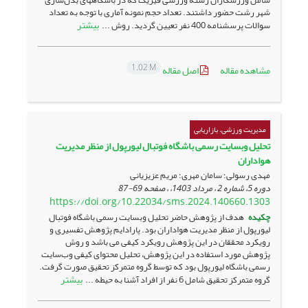
شهر رشت حضور داشتند. تعداد حجم نمونه آماری با توجه به تعداد
بیشتر
سوالات پرسشنامه 400 نفر تعیین گردید. روش ...
1.02 M
مشاهده مقاله
اصل مقاله
مدیریت ورزشی، بازاریابی
تحلیل وبسایت رسمی باشگاه فوتبال لیورپول از منظر مدیریت
هواداران
مهدی رسولی؛ سامان مهری؛ مریم عزیزیانی
دوره 5، شماره 2 ، مرداد 1403، ، صفحه
69-87
https://doi.org/10.22034/sms.2024.140660.1303
چکیده
هدف از پژوهش حاضر تحلیل وبسایت رسمی باشگاه فوتبال
لیورپول از منظر مدیریت هواداران بود. پارادایم پژوهش تفسیری و
رویکرد محققان در این پژوهش رویکرد کیفی می باشد و روش
پژوهش مورد استفاده در این پژوهش، تحلیل محتوای کیفی وب‌سایت
رسمی باشگاه لیورپول بود که توسط گروه متمرکز تحقیق صورت گرفت.
بیشتر
گروه متمرکز تحقیق شامل 6 نفر از افراد آشنا به حیطه ...