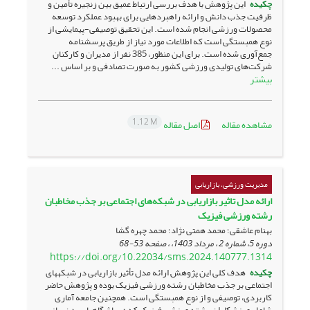
چکیده
این پژوهش با هدف بررسی ارتباط عمیق بین زنجیره تأمین و
ظرفیت جذب دانش و ارائه راهبردهایی برای بهبود عملکرد توسعه
محصولات ورزشی انجام شده است. این تحقیق توصیفی-پیمایشی از
نوع همبستگی است که اطلاعات مورد نیاز از طریق پرسشنامه
جمع‌آوری شده است. برای این منظور، 385 نفر از مدیران و کارکنان
شرکت‌های تولیدی ورزشی کشور به صورت تصادفی و بر اساس ...
بیشتر
1.12 M
مشاهده مقاله
اصل مقاله
مدیریت ورزشی، بازاریابی
ارائه مدل تاثیر بازاریابی در شبکه‌های اجتماعی بر جذب مخاطبان
رشته ورزشی فیزیک
بهنام عاشقی؛ محمد همتی نژاد؛ محمد چهره گشا
دوره 5، شماره 2 ، مرداد 1403، ، صفحه
53-68
https://doi.org/10.22034/sms.2024.140777.1314
چکیده
هدف کلی این پژوهش ارائه مدل تأثیر بازاریابی در شبکه­های
اجتماعی بر جذب مخاطبان رشته ورزشی فیزیک بوده و پژوهش حاضر
کاربردی، توصیفی و از نوع همبستگی است. همچنین جامعه آماری
شامل ورزشکاران رشته ورزشی فیزیک که در باشگاه­های بدن‌سازی