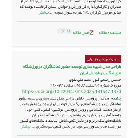
گردآوری داده‌ها توصیفی - همبستگی است. جامعه آماری 320 نفر از
مدیران و کارکنان اداره کل ورزش و جوانان استان کرمانشاه بودند که
بیشتر
مطابق فرمول کوکران 175 نفر به عنوان نمونه ...
1.51 M
مشاهده مقاله
اصل مقاله
مدیریت ورزشی، بازاریابی
طراحی مدل شبیه سازی توسعه حضور تماشاگران در ورزشگاه
های لیگ برتر فوتبال ایران
حسین رحیمی کلور؛ سید علی نقوی
دوره 5، شماره 4 ، اسفند 1403، ، صفحه
97-117
https://doi.org/10.22034/sms.2025.141547.1370
چکیده
هدف از پژوهش حاضر، طراحی مدل شبیه‌سازی توسعه حضور
تماشاگران در ورزشگاه‌های لیگ برتر فوتبال ایران بود. پژوهش حاضر
از نظر هدف، اکتشافی و روش پژوهش، ترکیبی (کیفی ـ کمی) بود.
جامعه آماری در بخش کیفی شامل، اساتید دانشگاه و مدیران
باشگاه‌های لیگ برتر و در بخش کمی شامل اﺳﺎﺗﯿﺪ داﻧﺸﮕﺎه‌های کشور
بیشتر
در رشته مدیریت ورزشی بود. در بخش کیفی نمونه‌گیری ...