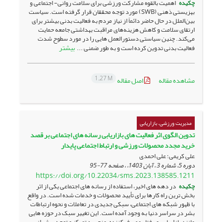
چکیده
اهمیت بالقوه مشارکت ورزشی برای سلامت روانی- اجتماعی و
بهزیستی ذهنی (SWB) مورد توجه محققان قرار گرفته است. سیاست
بین‌الملل در حال حاضر دائماً از نیاز مردم به فعالیت بدنی بیشتر برای
ارتقای سلامت و کاهش هزینه‌های مراقبت بهداشتی جامعه حمایت
می‌کند. چنین سیاستی دستورالعمل هایی را در مورد سطوح شدت
بیشتر
فعالیت بدنی تدوین کرده است و به طور ضمنی ...
1.27 M
مشاهده مقاله
اصل مقاله
مدیریت ورزشی، بازاریابی
تدوین الگوی اثر فعالیت های بازاریابی رسانه های اجتماعی بر قصد
خرید مجدد محصولات ورزشی و ارتباط اجتماعی پایدار
علی کریمی؛ علی احمدی
دوره 5، شماره 3 ، آبان 1403، ، صفحه
77-95
https://doi.org/10.22034/sms.2023.138585.1211
چکیده
در دهه های اخیر، استفاده از رسانه های اجتماعی یکی از اثر
بخش ترین راه کارها برای تأیید محصولات و خدمات شده است. در واقع
با ظهور شبکه های اجتماعی، سبکی جدیدی در تعاملات و نحوه ارتباطات
بشر در سراسر دنیا به وجود آمده است. این تغییر سبک در حوزه هایی
مانند بازاریابی و رفتار مصرف کننده، منجر به تمرکز و توجه بیش از