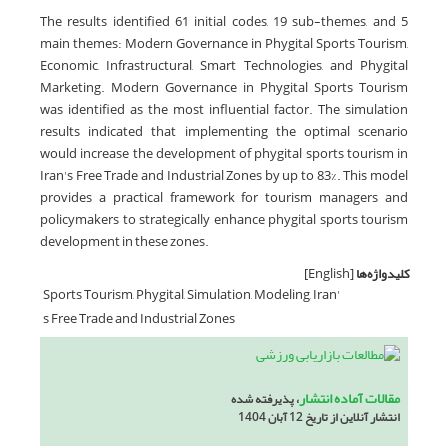
The results identified 61 initial codes, 19 sub-themes, and 5
main themes: Modern Governance in Phygital Sports Tourism,
Economic, Infrastructural, Smart Technologies, and Phygital
Marketing. Modern Governance in Phygital Sports Tourism
was identified as the most influential factor. The simulation
results indicated that implementing the optimal scenario
would increase the development of phygital sports tourism in
Iran's Free Trade and Industrial Zones by up to 83%. This model
provides a practical framework for tourism managers and
policymakers to strategically enhance phygital sports tourism
development in these zones.
کلیدواژه‌ها
[English]
Sports Tourism, Phygital, Simulation, Modeling, Iran'
s Free Trade and Industrial Zones
مقالات آماده انتشار
، پذیرفته شده
انتشار آنلاین از تاریخ 12 آبان 1404