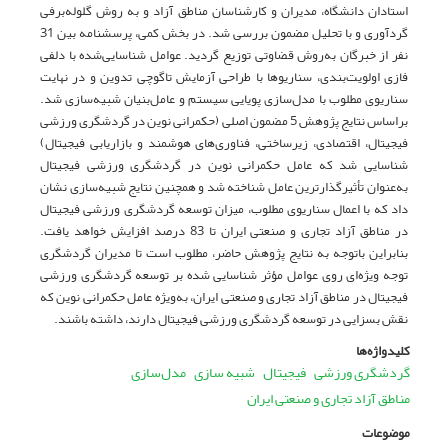
استادان دانشگاه، مدیران و کارشناسان مناطق آزاد و به روش گلوله‌برفی
گردآوری و با تحلیل مضمون بررسی شد. در بخش کمی، پرسشنامه بین 31
نفر از خبرگان به‌روش قضاوتی توزیع گردید. عوامل شناسایی‌شده با دلفی
فازی اولویت‌بندی، سناریوها با طراحی آزمایش تاگوچی تدوین و در نهایت
سناریوی مطلوب با مدل‌سازی پویایی سیستم و عامل‌بنیان شبیه‌سازی شد.
براساس نتایج پژوهش 5 مضمون اصلی (حکمرانی نوین در گردشگری ورزشی
فیجیتال، اقتصادی، زیرساختی، فناوری‌های هوشمند و بازاریابی فیجیتال)
شناسایی شد که عامل حکمرانی نوین در گردشگری ورزشی فیجیتال
به‌عنوان تأثیرگذارترین عامل شناخته شد و همچنین نتایج شبیه‌سازی نشان
داد که با اعمال سناریوی مطلوب، میزان توسعه گردشگری ورزشی فیجیتال
در مناطق آزاد تجاری و صنعتی ایران تا 83 درصد افزایش خواهد یافت.
بنابراین باتوجه به نتایج پژوهش حاضر، مطلوب است تا مدیران گردشگری
توجه ویژه‌ای روی عوامل مؤثر شناسایی شده بر توسعه گردشگری ورزشی
فیجیتال در مناطق آزاد تجاری و صنعتی ایران، به‌ویژه عامل حکمرانی نوین که
نقش بسزایی در توسعه گردشگری ورزشی فیجیتال دارند، داشته باشند.
کلیدواژه‌ها
گردشگری ورزشی
فیجیتال
شبیه سازی
ﻣﺪلﺳﺎزی
مناطق آزاد تجاری و صنعتی ایران
موضوعات