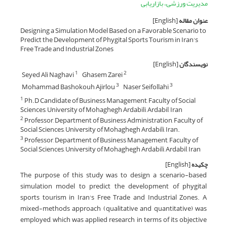
مدیریت ورزشی، بازاریابی
عنوان مقاله
[English]
Designing a Simulation Model Based on a Favorable Scenario to
Predict the Development of Phygital Sports Tourism in Iran's
Free Trade and Industrial Zones
نویسندگان
[English]
Seyed Ali Naghavi
Ghasem Zarei
1
2
Mohammad Bashokouh Ajirlou
Naser Seifollahi
3
3
Ph.D Candidate of Business Management, Faculty of Social
1
Sciences, University of Mohaghegh Ardabili, Ardabil, Iran
Professor, Department of Business Administration, Faculty of
2
Social Sciences, University of Mohaghegh Ardabili, Iran.
Professor, Department of Business Management, Faculty of
3
Social Sciences, University of Mohaghegh Ardabili, Ardabil, Iran
چکیده
[English]
The purpose of this study was to design a scenario-based
simulation model to predict the development of phygital
sports tourism in Iran's Free Trade and Industrial Zones. A
mixed-methods approach (qualitative and quantitative) was
employed, which was applied research in terms of its objective