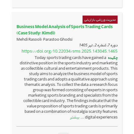
مدیریت ورزشی، بازاریابی
Business Model Analysis of Sports Trading Cards
(Case Study: Kimdi)
Mehdi Rasooli؛ Parastoo Ghodsi
دوره 7، شماره 2 ، تیر 1405
https://doi.org/10.22034/sms.2025.143045.1465
چکیده
Today, sports trading cards have gained a
distinctive position in the sports industry and marketing
as collectible, cultural, and entertainment products. This
study aims to analyze the business model of sports
trading cards and adopts a qualitative approach using
thematic analysis. To collect the data, a research focus
group was formed consisting of experts in sports
marketing, sports branding, and specialists from the
collectible card industry. The findings indicate that the
value proposition of sports trading cards is primarily
based on a combination of nostalgia, scarcity features,
بیشتر
digital experiences, ...