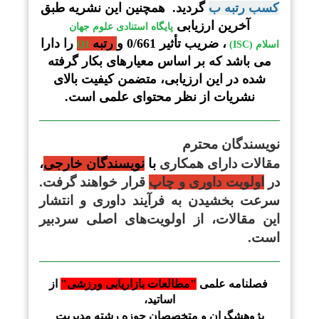
کسب رتبه ب
گردید
. همچنین این نشریه طبق
آخرین ارزیابی
پایگاه استنادی علوم جهان
، ضریب تأثیر 0/661 و
رتبه
را دارا
اسلام (ISC)
Q1
می باشد که بر اساس معیارهای بکار گرفته
شده در این ارزیابی، متضمن کیفیت بالای
نشریات از نظر محتوای علمی است.
نویسندگان محترم
مقالات دارای همکاری
با
نویسندگان خارجی
،
در
اولویت داوری و چاپ
قرار خواهند گرفت.
سرعت بخشیدن به فرآیند داوری و انتشار
این مقالات، از اولویت‌های اصلی سردبیر
است
.
فصلنامه
علمی
"مطالعات بازاریابی ورزشی
"
از
اساتید،
پژوهشگران و متخصصان
حوزه رشته
مدیریت