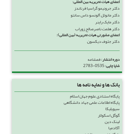
اعضای هیات تحریریه بین المللی:
دکتر جرونیمو گراسیا فرناندز
دکتر مانوئل آلونسو داس سانتو
دکتر مایک راینر
دکتر هلمت ناصرصالح زوراب
اعضای مشورتی هیات تحریریه (بین المللی):
دکتر جئوف دیکسون
دوره انتشار:
فصلنامه
2783-0535
شاپا چاپی:
بانک ها و نمایه نامه ها
پایگاه استنادی علوم جهان اسلام
پایگاه اطلاعات علمی جهاد دانشگاهی
سیویلیکا
گوگل اسکولار
لینک دین
آکادمیا