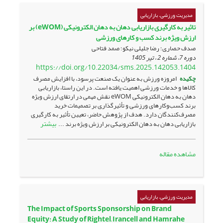
مدیریت ورزشی، بازاریابی
تاثیر به کارگیری بازاریابی دهان به دهان الکترونیکی (eWOM) بر
ارزش ویژه برند کسب و کارهای ورزشی
صدف حصاری؛ رضا جلیلی نیکو؛ صمد فتاحی
دوره 7، شماره 2 ، تیر 1405
https://doi.org/10.22034/sms.2025.142053.1404
چکیده
امروزه ورزش به عنوان یک صنعت پرسود، با افزایش مصرف
کالاها و خدمات ورزشی اهمیت یافته است. در این راستا، بازاریابی
دهان به دهان الکترونیکی eWOM نقش مهمی در ارتقای ارزش ویژه
برند کسب‌وکارهای ورزشی و تأثیرگذاری بر تصمیمات خرید
مصرف‌کنندگان دارد. هدف از پژوهش حاضر، تعیین تأثیر به کارگیری
بیشتر
بازاریابی دهان به دهان الکترونیکی بر ارزش ویژه برند ...
مشاهده مقاله
مدیریت ورزشی، بازاریابی
The Impact of Sports Sponsorship on Brand
Equity: A Study of Rightel, Irancell and Hamrahe