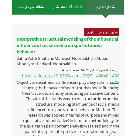
شماره جاری
مقالات آماده انتشار
مقالات پر بازدید
مدیریت ورزشی، بازاریابی
Interpretive structural modeling of the influential
influence of social media on sports tourist
behavior
Zahra Vakili Ghahani؛ Mahvash Noorbakhsh؛ Abbas
Khodayari؛ Parivash Noorbakhsh
دوره 7، شماره 2 ، تیر 1405، صفحه
1-24
https://doi.org/10.22034/sms.2025.142640.1436
چکیده
Objective: Social media influencers play a key role in
shaping the behavior of sports tourists and influencing
their travel decisions by producing persuasive content.
The aim of this study was to construct an interpretive
structural modeling of influence of social media
influencers on sports tourist behavior.Method: This
research was applied in terms of purpose and mixed
(qualitative-quantitative) in terms of methodology. In
the qualitative part, content analysis was used, and in the
quantitative part, interpretive structural modeling was