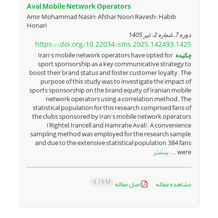
Aval Mobile Network Operators
Amir Mohammad Nasiri؛ Afshar Noori Ravesh؛ Habib
Honari
دوره 7، شماره 2 ، تیر 1405
https://doi.org/10.22034/sms.2025.142493.1425
چکیده
Iran's mobile network operators have opted for
sport sponsorship as a key communicative strategy to
boost their brand status and foster customer loyalty. The
purpose of this study was to investigate the impact of
sports sponsorship on the brand equity of Iranian mobile
network operators using a correlation method. The
statistical population for this research comprised fans of
the clubs sponsored by Iran's mobile network operators
(Rightel, Irancell and Hamrahe Aval). A convenience
sampling method was employed for the research sample,
and due to the extensive statistical population, 384 fans
بیشتر
were ...
4.19 M
مشاهده مقاله
اصل مقاله