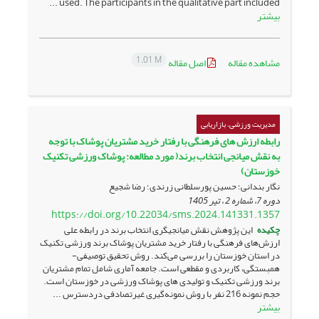
used. The participants in the qualitative part included ...
بیشتر
1.01 M
مشاهده مقاله
اصل مقاله
مدیریت ورزشی، بازاریابی
رابطه ارزش های فرهنگی با رفتار خرید مشتریان پوشاک با توجه
به نقش میانجی انتخاب برند( مورد مطالعه: پوشاک ورزشی تکنیک
خوزستان)
نگار بندانی؛ حسین پورسلطانی زرندی؛ رضا شجیع
دوره 7، شماره 2 ، تیر 1405
https://doi.org/10.22034/sms.2024.141331.1357
چکیده
این پژوهش نقش میانجیگری انتخاب برند در رابطه علی
ارزش‌های فرهنگی با رفتار خرید مشتریان پوشاک برند ورزشی تکنیک
در استان خوزستان را بررسی می‌کند. روش تحقیق توصیفی-
همبستگی، کاربردی و مقطعی است. جامعه آماری شامل تمام مشتریان
برند ورزشی تکنیک و تولیدی های پوشاک ورزشی در خوزستان است.
حجم نمونه 216 نفر با روش نمونه‌گیری غیرتصادفی دردسترس ...
بیشتر