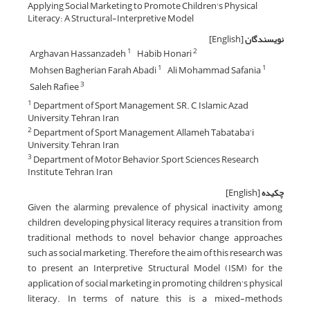
Applying Social Marketing to Promote Children's Physical
Literacy: A Structural-Interpretive Model
نویسندگان
[English]
Arghavan Hassanzadeh
Habib Honari
1
2
Mohsen Bagherian Farah Abadi
Ali Mohammad Safania
1
1
Saleh Rafiee
3
Department of Sport Management, SR. C, Islamic Azad
1
University, Tehran, Iran
Department of Sport Management, Allameh Tabataba'i
2
University, Tehran, Iran
Department of Motor Behavior, Sport Sciences Research
3
Institute, Tehran, Iran
چکیده
[English]
Given the alarming prevalence of physical inactivity among
children, developing physical literacy requires a transition from
traditional methods to novel behavior change approaches
such as social marketing. Therefore, the aim of this research was
to present an Interpretive Structural Model (ISM) for the
application of social marketing in promoting children's physical
literacy. In terms of nature, this is a mixed-methods