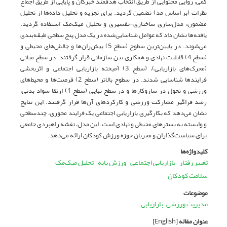
کمی، روایی محتوایی از طریق انتخاب هدفمند خبرگان و پایایی از طریق اجماع
نظرات (بر اساس مد) تضمین گردید. برای تجزیه و تحلیل داده‌ها از تحلیل
مضمون، مدل‌سازی ساختاری-تفسیری و تحلیل میک‌مک استفاده گردید.
یافته‌ها نشان داد که عوامل شناسایی‌شده در یک مدل پنج سطحی طبقه‌بندی
می‌شوند. در پایین‌ترین سطوح (سطح 5) پیش‌ران‌ها و چالش‌های محیطی و
(سطح 4) قابلیت نهادی و همکاری بین سازمانی قرار گرفتند. در سطح میانی
(محرک‌های بازاریابی)، (سطح 3) آمیخته بازاریابی اجتماعی و اثربخشی
فرایندها شناسایی شدند. در سطوح بالاتر (سطح 2) فرصت‌ها و محیط‌های
ورزشی و تحول در سازوکارها و در سطح نهایی (سطح 1) ارتقا سواد بدنی،
رشد فراگیر مشارکت ورزشی و کارکردهای آن‌ها قرار گرفتند. این نتایج
نشان می‌دهد که بکارگیری بازاریابی اجتماعی یک فرایند محوری، چندسطحی
و وابسته به بسترهای محیطی و نهادی است. این مدل، نقشه راهبردی جامعی
برای سیاست‌گذاران و مجریان حوزه ورزش کودکان ارائه می‌دهد.
کلیدواژه‌ها
تغییر رفتار
بازاریابی اجتماعی
ورزش پایه
تحلیل میک‌مک
سلامت کودکان
موضوعات
مدیریت ورزشی، بازاریابی
عنوان مقاله
[English]