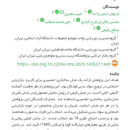
نویسندگان
2
1
ارغوان حسن زاده
حبیب هنری
1
1
محسن باقریان فرح آبادی
علی محمد صفانیا
3
صالح رفیعی
گروه مدیریت ورزشی، واحد علوم و تحقیقات، دانشگاه آزاد اسلامی، تهران،
1
ایران
گروه مدیریت ورزشی، دانشگاه علامه طباطبایی، تهران، ایران
2
گروه رفتار حرکتی، پژوهشگاه تربیت بدنی و علوم ورزشی، تهران، ایران
3
https://doi.org/10.22034/sms.2025.142627.1449
چکیده
هدف این پژوهش ارائه یک مدل ساختاری-تفسیری برای کاربرد بازاریابی
اجتماعی در ترویج سواد بدنی کودکان بود. این پژوهش از نظر ماهیت، آمیخته
(کیفی-کمی) است. در بخش کیفی، از روش تحلیل مضمون و در بخش کمی از
مدل‌سازی ساختاری-تفسیری استفاده شد. مشارکت‌کنندگان این پژوهش
را در هر دو بخش اساتید، مربیان و مدیران متخصص در حوزه بازاریابی
اجتماعی و سواد بدنی تشکیل می‌دادند. انتخاب این افراد به صورت هدفمند
بود و برحسب اشباع نظری 18 نفر انتخاب شدند. در بخش کیفی روایی و
پایایی از طریق معیارهای چهارگانه گوبا و لینکلن (1985) تأیید شد. در بخش