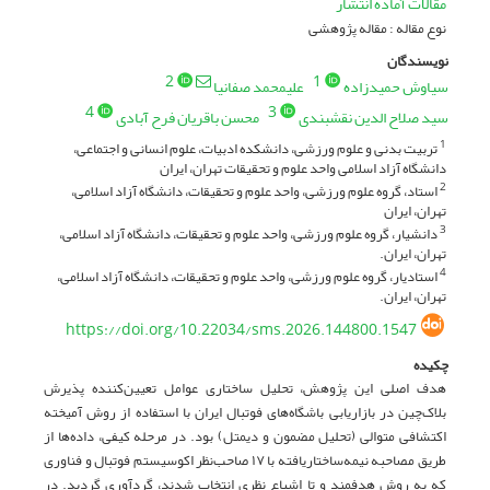
مقالات آماده انتشار
نوع مقاله : مقاله پژوهشی
نویسندگان
2
1
سیاوش حمیدزاده
علیمحمد صفانیا
4
3
سید صلاح الدین نقشبندی
محسن باقریان فرح آبادی
تربیت بدنی و علوم ورزشی، دانشکده ادبیات، علوم انسانی و اجتماعی،
1
دانشگاه آزاد اسلامی واحد علوم و تحقیقات تهران، ایران
استاد، گروه علوم ورزشی، واحد علوم و تحقیقات، دانشگاه آزاد اسلامی،
2
تهران، ایران
دانشیار، گروه علوم ورزشی، واحد علوم و تحقیقات، دانشگاه آزاد اسلامی،
3
تهران، ایران.
استادیار، گروه علوم ورزشی، واحد علوم و تحقیقات، دانشگاه آزاد اسلامی،
4
تهران، ایران.
https://doi.org/10.22034/sms.2026.144800.1547
چکیده
هدف اصلی این پژوهش، تحلیل ساختاری عوامل تعیین‌کننده پذیرش
بلاک‌چین در بازاریابی باشگاه‌های فوتبال ایران با استفاده از روش آمیخته
اکتشافی متوالی (تحلیل مضمون و دیمتل) بود. در مرحله کیفی، داده‌ها از
طریق مصاحبه نیمه‌ساختاریافته با ۱۷ صاحب‌نظر اکوسیستم فوتبال و فناوری
که به روش هدفمند و تا اشباع نظری انتخاب شدند، گردآوری گردید. در