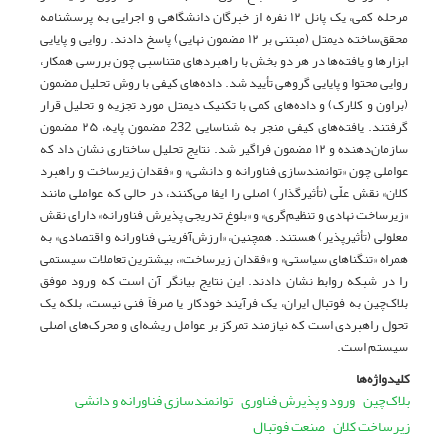
مرحله کمی، یک پانل ۱۲ نفره از خبرگان دانشگاهی و اجرایی به پرسشنامه
محقق‌ساخته دیمتل (مبتنی بر ۱۲ مضمون نهایی) پاسخ دادند. روایی و پایایی
ابزارها و یافته‌ها در هر دو بخش با راهبردهای متناسبی چون بررسی همکار،
روایی محتوا و پایایی گروهی تأیید شد. داده‌های کیفی با روش تحلیل مضمون
(براون و کلارک) و داده‌های کمی با تکنیک دیمتل مورد تجزیه و تحلیل قرار
گرفتند. یافته‌های کیفی منجر به شناسایی 232 مضمون پایه، ۲۵ مضمون
سازمان‌دهنده و ۱۲ مضمون فراگیر شد. نتایج تحلیل ساختاری نشان داد که
عواملی چون «توانمندسازی فناورانه و دانشی» و «فقدان زیرساخت و راهبرد
کلان» نقش علّی (تأثیرگذار) اصلی را ایفا می‌کنند، در حالی که عواملی مانند
«زیرساخت نهادی و تنظیم‌گری» و «بلوغ تدریجی پذیرش فناورانه» دارای نقش
معلولی (تأثیرپذیر) هستند. همچنین، «ارزش‌آفرینی فناورانه و اقتصادی» به
همراه «تنگناهای سیاستی» و «فقدان زیرساخت»، بیشترین تعاملات سیستمی
را در شبکه روابط نشان دادند. این نتایج بیانگر آن است که ورود موفق
بلاک‌چین به فوتبال ایران، یک فرآیند خودکار یا صرفاً فنی نیست، بلکه یک
تحول راهبردی است که نیازمند تمرکز بر عوامل ریشه‌ای و محرک‌های اصلی
سیستم است.
کلیدواژه‌ها
بلاک‌چین
ورود و پذیرش فناوری
توانمندسازی فناورانه و دانشی
زیرساخت کلان
صنعت فوتبال