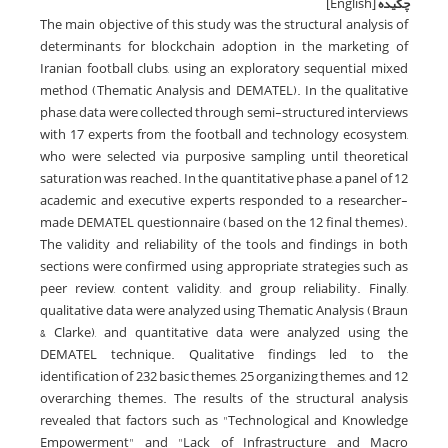
چکیده
[English]
The main objective of this study was the structural analysis of
determinants for blockchain adoption in the marketing of
Iranian football clubs, using an exploratory sequential mixed
method (Thematic Analysis and DEMATEL). In the qualitative
phase, data were collected through semi-structured interviews
with 17 experts from the football and technology ecosystem,
who were selected via purposive sampling until theoretical
saturation was reached. In the quantitative phase, a panel of 12
academic and executive experts responded to a researcher-
made DEMATEL questionnaire (based on the 12 final themes).
The validity and reliability of the tools and findings in both
sections were confirmed using appropriate strategies such as
peer review, content validity, and group reliability. Finally,
qualitative data were analyzed using Thematic Analysis (Braun
& Clarke), and quantitative data were analyzed using the
DEMATEL technique. Qualitative findings led to the
identification of 232 basic themes, 25 organizing themes, and 12
overarching themes. The results of the structural analysis
revealed that factors such as "Technological and Knowledge
Empowerment" and "Lack of Infrastructure and Macro