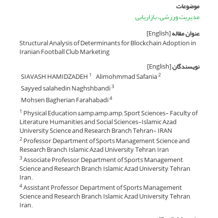
موضوعات
مدیریت ورزشی، بازاریابی
عنوان مقاله
[English]
Structural Analysis of Determinants for Blockchain Adoption in
Iranian Football Club Marketing
نویسندگان
[English]
SIAVASH HAMIDZADEH
Alimohmmad Safania
1
2
Sayyed salahedin Naghshbandi
3
Mohsen Bagherian Farahabadi
4
Physical Education &amp;amp;amp; Sport Sciences- Faculty of
1
Literature, Humanities and Social Sciences-Islamic Azad
University Science and Research Branch Tehran- IRAN
Professor, Department of Sports Management, Science and
2
Research Branch, Islamic Azad University, Tehran, Iran
Associate Professor, Department of Sports Management,
3
Science and Research Branch, Islamic Azad University, Tehran,
Iran.
Assistant Professor, Department of Sports Management,
4
Science and Research Branch, Islamic Azad University, Tehran,
Iran.