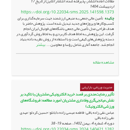
مقالات آماده انتشار، پذیرفته شده، انتشار آنلاین از تاریخ
17
اردیبهشت 1404
https://doi.org/10.22034/sms.2025.141598.1373
چکیده
تأمین مالی جمعی به منبعی ارزشمند جهت سرمایه‌گذاری برای
کسب‌وکارها و پروژه‌های جدید تبدیل شده است. پژوهش حاضر با
هدف طراحی مدل تأمین مالی جمعی باشگاه‌های فوتبال ایران انجام
گرفت. این پژوهش به لحاظ هدف کاربردی و به لحاظ روش گردآوری در
دسته پژوهش‌های کیفی است و با استفاده از روش نظریه داده بنیاد
بیشتر
انجام شد. جامعه آماری شامل رؤسا و معاونین ...
مشاهده مقاله
مدیریت ورزشی، بازاریابی
تأثیر رضایت‌مندی بر قصد خرید الکترونیکی مشتریان با تاکید بر
نقش میانجی‌گری وفاداری مشتریان (مورد مطالعه: فروشگاه‌های
ورزشی الکترونیک)
عباس نقی زاده باقی؛ فاطمه عیسی زاده دابانلو؛ حسین کردلو؛ مهدی
نقی زاده باقی
دوره 4، شماره 4 ، بهمن 1402، ، صفحه
19-38
https://doi.org/10.22034/sms.2024.140421.1282