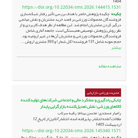
1404
https://doi.org/10.22034/sms.2026.144415.1531
چکیده
چکیده پژوهش حاضر با هدف بررسی تأثیر رفتار شبکه‌سازی
فروشندگان محصولات ورزشی بر قصد خرید مشتریان و نقش میانجی
درگیر کردن مشتریان انجام شد. این مطالعه از نظر هدف کاربردی و از
نظر روش پژوهش، توصیفی همبستگی است. جامعه آماری شامل
فروشندگان محصولات ورزشی و مشتریان آن‌ها در شهر ارومیه بود.
حجم نمونه شامل 131 فروشنده (کل شمار) و 393 مشتری (روش ...
بیشتر
مشاهده مقاله
مدیریت ورزشی، بازاریابی
چابکی یادگیری و عملکرد مالی و اجتماعی شرکت‌های تولیدکننده
کالاهای ورزشی: نقش تعدیل‌کننده بازارگرایی پایدار
رامیار مسجدی؛ محسن بهنام؛ رقیه سرلاب
مقالات آماده انتشار، پذیرفته شده، انتشار آنلاین از تاریخ
12
اردیبهشت 1405
https://doi.org/10.22034/sms.2026.145340.1571
چکیده
هدف پژوهش حاضر بررسی اثر چابکی یادگیری بر عملکرد مالی