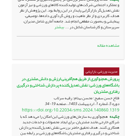
و عملکرد اجتماعی شرکت‌های تولیدکننده کالاهای ورزشی و نیز آزمون
نقش تعدیل‌گر بازارگرایی پایدار در این روابط بود. این پژوهش از نظر
هدف، کاربردی و از نظر ماهیت و روش گردآوری داده‌ها، توصیفی–
پیمایشی و به‌صورت مقطعی انجام شد. جامعه آماری شامل مدیران،
بیشتر
سرپرستان و کارشناسان شاغل در ...
مشاهده مقاله
مدیریت ورزشی، بازاریابی
پرورش هم‌نوآوری از طریق هم‌آفرینی ارزش و دانش مشتری در
باشگاه‌های ورزشی: نقش تعدیل‌کننده پردازش شناختی و درگیری
رفتاری مشتریان
فلاح حسن سفیح؛ محسن بهنام؛ رقیه سرلاب
دوره 5، شماره 1 ، اردیبهشت 1403، ، صفحه
19-34
https://doi.org/10.22034/sms.2024.140860.1319
چکیده
هم‌نوآوری به سازمان‌های ورزشی این امکان را می‌دهد که با
شرکای خارجی مانند مشتریان، برای ایجاد محصولات و خدمات جدید
همکاری کنند. هدف تحقیق حاضر بررسی نقش تعدیل‌کننده پردازش
شناختی و درگیری رفتاری مشتریان باشگاه‌های ورزشی بر رابطه بین