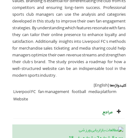
values. Branding is essential for differentiating the club from its
competitors and ensuring long-term success. Professional
sports club managers can use the analysis and categories
developed in this study to improve their own fan engagement
strategies. By understanding which features resonate with fans,
they can tailor their online presence to enhance loyalty and
satisfaction. Additionally, insights into Liverpool FC's methods
for merchandise sales, ticketing, and media sharing could help
managers optimize their own revenue streams and strengthen
their club’s brand. The study provides a roadmap for how a
well-structured website can be an indispensable tool in the
modern sports industry.
کلیدواژه‌ها
[English]
Liverpool FC
fan management
football
media platform
Website
مراجع
دوره 5، شماره 2 - شماره پیاپی 18