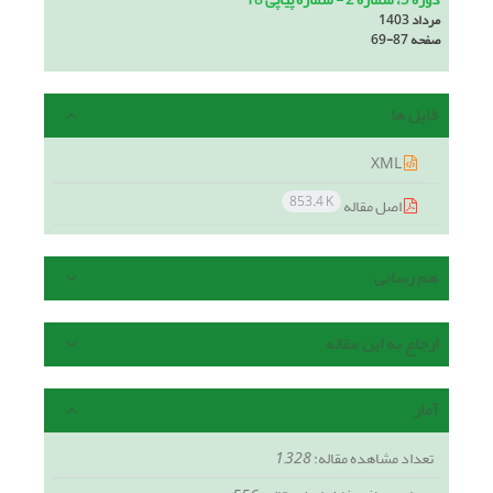
مرداد 1403
صفحه
69-87
فایل ها
XML
853.4 K
اصل مقاله
هم رسانی
ارجاع به این مقاله
آمار
تعداد مشاهده مقاله:
1,328