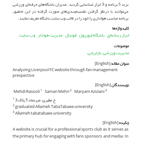
برند 5 برنامه و 3 ابزار شناسایی گردید. مدیران باشگاه‌های حرفه‌ای ورزشی
می‌توانند با درنظر گرفتن تقسیم‌بندی‌های صورت گرفته در این تحقیق،
برنامه مناسب هواداری را خود را در قالب وب سایت باشگاه تعریف نمایند.
کلیدواژه‌ها
ابزار رسانه‌ای
باشگاه لیورپول
فوتبال
مدیریت هوادار
وب سایت
موضوعات
مدیریت ورزشی، بازاریابی
عنوان مقاله
[English]
Analyzing Liverpool FC website through fan management
prespective
نویسندگان
[English]
Mehdi Rasooli
Saman Mehri
Maryam Aziziani
1
2
3
خ مطهری، میرعماد 5 پلاک 3
1
graduated Allameh TabaTabaee university
2
Allameh tabatabaee university
3
چکیده
[English]
A website is crucial for a professional sports club as it serves as
the primary hub for engaging with fans, sponsors, and media. In