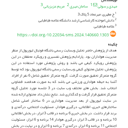
3
2
1
مهدی رسولی
سامان مهری
مریم عزیزیانی
خ مطهری، میرعماد 5 پلاک 3
1
دانش اموخته کارشناسی ارشد دانشگاه علامه طباطبایی
2
علامه طباطبایی
3
https://doi.org/10.22034/sms.2024.140660.1303
چکیده
هدف از پژوهش حاضر تحلیل وبسایت رسمی باشگاه فوتبال لیورپول از منظر
مدیریت هواداران بود. پارادایم پژوهش تفسیری و رویکرد محققان در این
پژوهش رویکرد کیفی می باشد و روش پژوهش مورد استفاده در این
پژوهش، تحلیل محتوای کیفی وب‌سایت رسمی باشگاه لیورپول بود که توسط
گروه متمرکز تحقیق صورت گرفت. گروه متمرکز تحقیق شامل 6 نفر از افراد
آشنا به حیطه هواداری ورزشی می باشد که به صورت هدفمند قضاوتی
انتخاب شد. بخش های مختلف وب سایت در 3 جلسه مورد تحلیل گروه
متمرکز تحقیق قرار گرفت و کدگذاری شد. نتایج نشان داد محتوای ارائه شده
در سایت لیورپول از بعد مدیریت هواداری در 6 ساختار اصلی شامل
ساختارهای خبری، اطلاعاتی، درگیری هوادار، مسئولیت اجتماعی، درآمدی و
برند قرار داشت. در بخش خبری 6 برنامه در قالب 3 ابزار، در بخش اطلاعاتی
10 برنامه و در قالب 3 ابزار، درگیری هوادار 14 برنامه و 6 ابزار، مسئولیت
اجتماعی 11 برنامه و 4 ابزار، درآمدی 7 برنامه و 6 ابزار و در نهایت در بخش