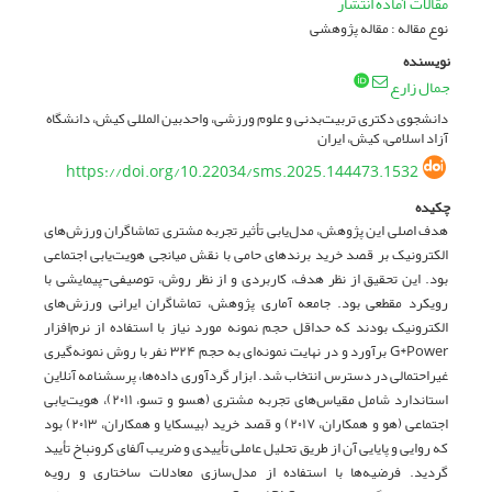
مقالات آماده انتشار
نوع مقاله : مقاله پژوهشی
نویسنده
جمال زارع
دانشجوی دکتری تربیت‌بدنی و علوم ورزشی، واحدبین المللی کیش، دانشگاه
آزاد اسلامی، کیش، ایران
https://doi.org/10.22034/sms.2025.144473.1532
چکیده
هدف اصلی این پژوهش، مدل‌یابی تأثیر تجربه مشتری تماشاگران ورزش‌های
الکترونیک بر قصد خرید برندهای حامی با نقش میانجی هویت‌یابی اجتماعی
بود. این تحقیق از نظر هدف، کاربردی و از نظر روش، توصیفی-پیمایشی با
رویکرد مقطعی بود. جامعه آماری پژوهش، تماشاگران ایرانی ورزش‌های
الکترونیک بودند که حداقل حجم نمونه مورد نیاز با استفاده از نرم‌افزار
G*Power برآورد و در نهایت نمونه‌ای به حجم ۳۲۴ نفر با روش نمونه‌گیری
غیراحتمالی در دسترس انتخاب شد. ابزار گردآوری داده‌ها، پرسشنامه آنلاین
استاندارد شامل مقیاس‌های تجربه مشتری (هسو و تسو، ۲۰۱۱)، هویت‌یابی
اجتماعی (هو و همکاران، ۲۰۱۷) و قصد خرید (بیسکایا و همکاران، ۲۰۱۳) بود
که روایی و پایایی آن از طریق تحلیل عاملی تأییدی و ضریب آلفای کرونباخ تأیید
گردید. فرضیه‌ها با استفاده از مدل‌سازی معادلات ساختاری و رویه