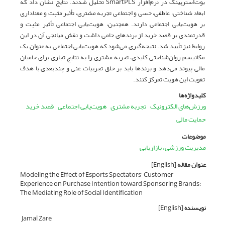
بوت‌استرپینگ در نرم‌افزار SmartPLS تحلیل شدند. نتایج نشان داد که
ابعاد شناختی، عاطفی، حسی و اجتماعی تجربه مشتری، تأثیر مثبت و معناداری
بر هویت‌یابی اجتماعی دارند. همچنین، هویت‌یابی اجتماعی تأثیر مثبت و
قدرتمندی بر قصد خرید از برندهای حامی داشت و نقش میانجی آن در این
روابط نیز تأیید شد. نتیجه‌گیری می‌شود که هویت‌یابی اجتماعی به عنوان یک
مکانیسم روان‌شناختی کلیدی، تجربه مشتری را به نتایج تجاری برای حامیان
مالی پیوند می‌دهد و برندها باید بر خلق تجربیات غنی و چندبعدی با هدف
تقویت این هویت تمرکز کنند.
کلیدواژه‌ها
ورزش‌های الکترونیک
تجربه مشتری
هویت‌یابی اجتماعی
قصد خرید
حمایت مالی
موضوعات
مدیریت ورزشی، بازاریابی
عنوان مقاله
[English]
Modeling the Effect of Esports Spectators' Customer
Experience on Purchase Intention toward Sponsoring Brands:
The Mediating Role of Social Identification
نویسنده
[English]
Jamal Zare