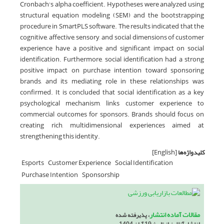
Cronbach's alpha coefficient. Hypotheses were analyzed using
structural equation modeling (SEM) and the bootstrapping
procedure in SmartPLS software. The results indicated that the
cognitive, affective, sensory, and social dimensions of customer
experience have a positive and significant impact on social
identification. Furthermore, social identification had a strong
positive impact on purchase intention toward sponsoring
brands, and its mediating role in these relationships was
confirmed. It is concluded that social identification, as a key
psychological mechanism, links customer experience to
commercial outcomes for sponsors. Brands should focus on
creating rich, multidimensional experiences aimed at
strengthening this identity.
کلیدواژه‌ها
[English]
Esports
Customer Experience
Social Identification
Purchase Intention
Sponsorship
مقالات آماده انتشار
، پذیرفته شده