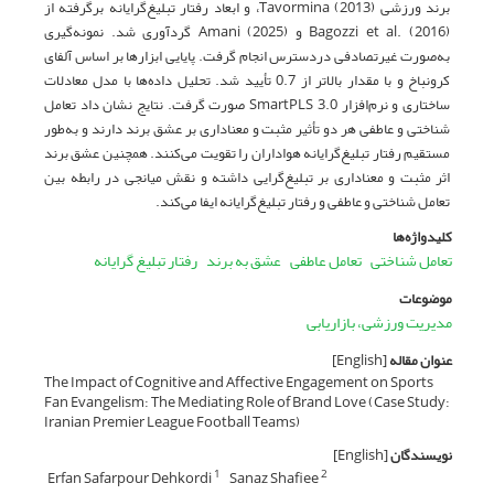
برند ورزشی Tavormina (2013)، و ابعاد رفتار تبلیغ‌گرایانه برگرفته از
Bagozzi et al. (2016) و Amani (2025) گردآوری شد. نمونه‌گیری
به‌صورت غیرتصادفی دردسترس انجام گرفت. پایایی ابزارها بر اساس آلفای
کرونباخ و با مقدار بالاتر از 0.7 تأیید شد. تحلیل داده‌ها با مدل معادلات
ساختاری و نرم‌افزار SmartPLS 3.0 صورت گرفت. نتایج نشان داد تعامل
شناختی و عاطفی هر دو تأثیر مثبت و معناداری بر عشق برند دارند و به‌طور
مستقیم رفتار تبلیغ‌گرایانه هواداران را تقویت می‌کنند. همچنین عشق برند
اثر مثبت و معناداری بر تبلیغ‌گرایی داشته و نقش میانجی در رابطه بین
تعامل شناختی و عاطفی و رفتار تبلیغ‌گرایانه ایفا می‌کند.
کلیدواژه‌ها
تعامل شناختی
تعامل عاطفی
عشق به برند
رفتار تبلیغ گرایانه
موضوعات
مدیریت ورزشی، بازاریابی
عنوان مقاله
[English]
The Impact of Cognitive and Affective Engagement on Sports
Fan Evangelism: The Mediating Role of Brand Love (Case Study:
Iranian Premier League Football Teams)
نویسندگان
[English]
Erfan Safarpour Dehkordi
Sanaz Shafiee
1
2