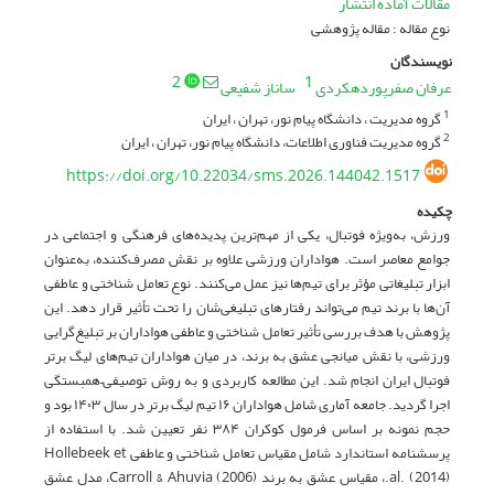
مقالات آماده انتشار
نوع مقاله : مقاله پژوهشی
نویسندگان
2
1
عرفان صفرپوردهکردی
ساناز شفیعی
گروه مدیریت ، دانشگاه پیام نور، تهران ، ایران
1
گروه مدیریت فناوری اطلاعات، دانشگاه پیام نور، تهران ، ایران
2
https://doi.org/10.22034/sms.2026.144042.1517
چکیده
ورزش، به‌ویژه فوتبال، یکی از مهم‌ترین پدیده‌های فرهنگی و اجتماعی در
جوامع معاصر است. هواداران ورزشی علاوه بر نقش مصرف‌کننده، به‌عنوان
ابزار تبلیغاتی مؤثر برای تیم‌ها نیز عمل می‌کنند. نوع تعامل شناختی و عاطفی
آن‌ها با برند تیم می‌تواند رفتارهای تبلیغی‌شان را تحت تأثیر قرار دهد. این
پژوهش با هدف بررسی تأثیر تعامل شناختی و عاطفی هواداران بر تبلیغ‌گرایی
ورزشی، با نقش میانجی عشق به برند، در میان هواداران تیم‌های لیگ برتر
فوتبال ایران انجام شد. این مطالعه کاربردی و به روش توصیفی–همبستگی
اجرا گردید. جامعه آماری شامل هواداران ۱۶ تیم لیگ برتر در سال ۱۴۰۳ بود و
حجم نمونه بر اساس فرمول کوکران ۳۸۴ نفر تعیین شد. با استفاده از
پرسشنامه استاندارد شامل مقیاس تعامل شناختی و عاطفی Hollebeek et
al. (2014).، مقیاس عشق به برند Carroll & Ahuvia (2006)، مدل عشق