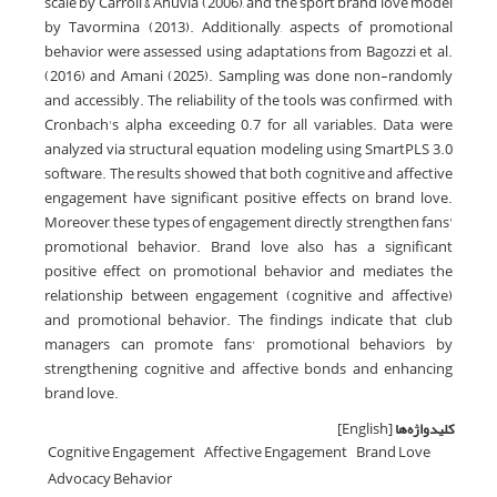
scale by Carroll & Ahuvia (2006), and the sport brand love model
by Tavormina (2013). Additionally, aspects of promotional
behavior were assessed using adaptations from Bagozzi et al.
(2016) and Amani (2025). Sampling was done non-randomly
and accessibly. The reliability of the tools was confirmed, with
Cronbach's alpha exceeding 0.7 for all variables. Data were
analyzed via structural equation modeling using SmartPLS 3.0
software. The results showed that both cognitive and affective
engagement have significant positive effects on brand love.
Moreover, these types of engagement directly strengthen fans'
promotional behavior. Brand love also has a significant
positive effect on promotional behavior and mediates the
relationship between engagement (cognitive and affective)
and promotional behavior. The findings indicate that club
managers can promote fans’ promotional behaviors by
strengthening cognitive and affective bonds and enhancing
brand love.
کلیدواژه‌ها
[English]
Cognitive Engagement
Affective Engagement
Brand Love
Advocacy Behavior