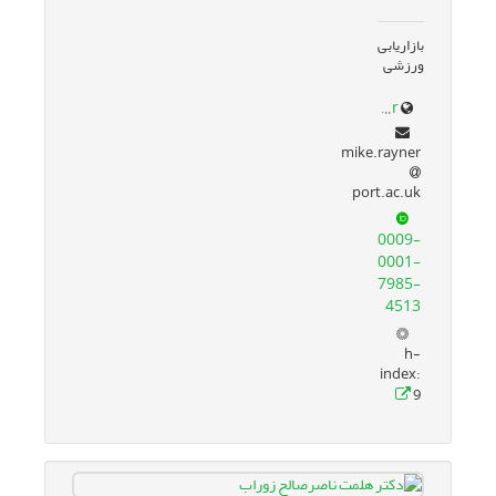
بازاریابی
ورزشی
www.port.ac.uk/about-us/structure-and-governance/our-people/our-staff/mike-rayner
mike.rayner
port.ac.uk
0009-
0001-
7985-
4513
h-
index:
9