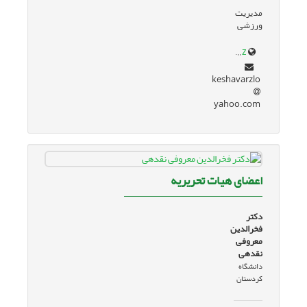
مدیریت
ورزشی
www.researchgate.net/profile/Loghman-Keshavarz
keshavarzlo
yahoo.com
اعضای هیات تحریریه
دکتر
فخرالدین
معروفی
نقدهی
دانشگاه
کردستان