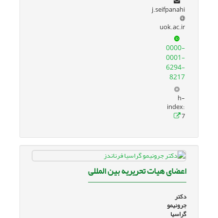
j.seifpanahi
uok.ac.ir
0000-
0001-
6294-
8217
h-
index:
7
اعضای هیات تحریریه بین المللی
دکتر
جرونیمو
گراسیا