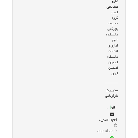
علی
صنایعی
استاد،
گروه
مدیریت
بازرگانی،
دانشکده
علوم
اداری و
اقتصاد،
دانشگاه
اصفهان،
اصفهان،
ایران
مدیریت
بازاریابی
ase.ui.ac.ir/a_sanayei
a_sanayei
ase.ui.ac.ir