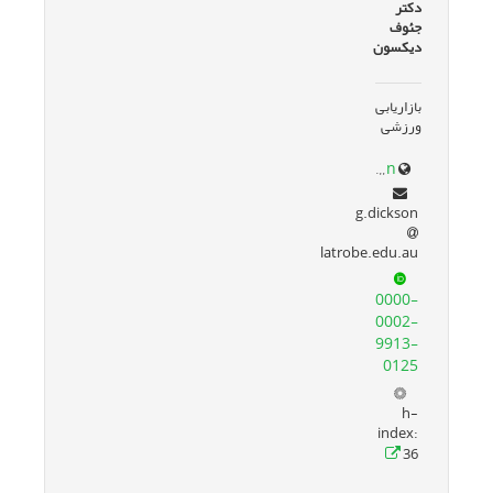
دکتر
جئوف
دیکسون
بازاریابی
ورزشی
scholars.latrobe.edu.au/gddickson
g.dickson
latrobe.edu.au
0000-
0002-
9913-
0125
h-
index:
36