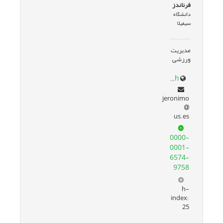
فرناندز
دانشگاه
سیفیلا
مدیریت
ورزشی
scholar.google.com/citations?user=1C6DK18AAAAJ&hl=th
jeronimo
us.es
0000-
0001-
6574-
9758
h-
index:
25