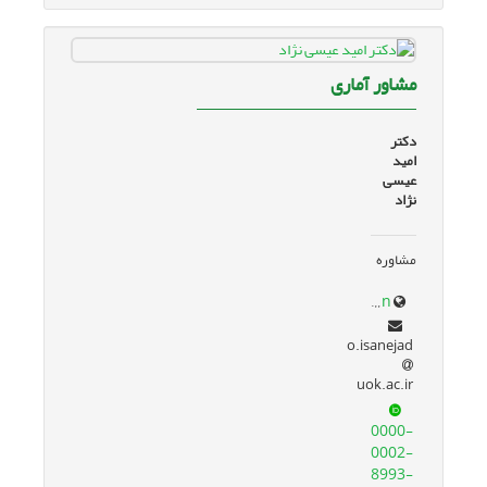
مشاور آماری
دکتر
امید
عیسی
نژاد
مشاوره
research.uok.ac.ir/~oisanejad/en/
o.isanejad
uok.ac.ir
0000-
0002-
8993-