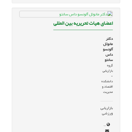
اعضای هیات تحریریه بین المللی
دکتر
مانوئل
آلونسو
داس
سانتو
گروه
بازاریابی
-
دانشکده
اقتصاد و
مدیریت
بازاریابی
ورزشی
www.profealonso.com/