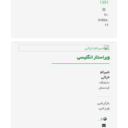
1391
h-
index:
11
ویراستار انگلیسی
شهرام
خزائی
دانشگاه
کردستان
بازاریابی
ورزشی
scholar.google.com/citations?hl=en&user=On6oBisAAAAJ&view_op=list_works&sortby=pubdate