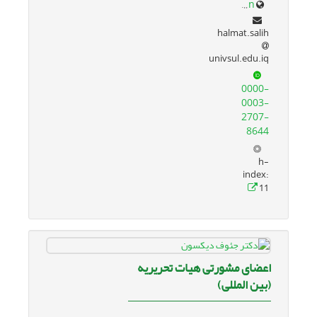
univsul.edu.iq/en/
halmat.salih
univsul.edu.iq
0000-
0003-
2707-
8644
h-
index:
11
اعضای مشورتی هیات تحریریه
(بین المللی)