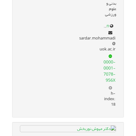
بدنی و
علوم
ورزشی
research.uok.ac.ir/~smohammadi/en/
sardar.mohammadi
uok.ac.ir
0000-
0001-
7078-
956X
h-
index:
18