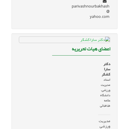
parivashnourbakhash
yahoo.com
اعضای هیات تحریریه
دکتر
سارا
کشکر
استاد
مدیریت
ورزشی،
دانشگاه
علامه
طباطبائی
مدیریت
ورزشی