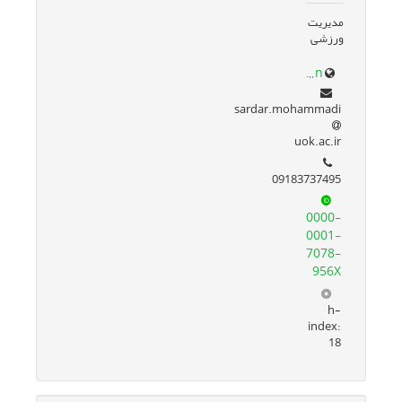
مدیریت
ورزشی
research.uok.ac.ir/~smohammadi/en/
sardar.mohammadi
uok.ac.ir
09183737495
0000-
0001-
7078-
956X
h-
index:
18