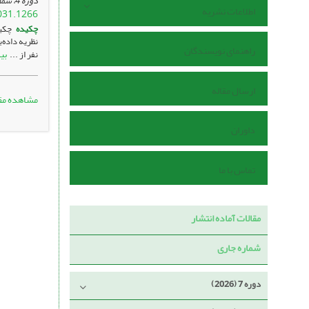
دوره 4، شماره 3 ، آبان 1402، ، صفحه
اطلاعات نشریه
031.1266
چکیده
چکید
راهنمای نویسندگان
بی
نفر از ...
ارسال مقاله
مشاهده مق
داوران
تماس با ما
مقالات آماده انتشار
شماره جاری
دوره 7 (2026)