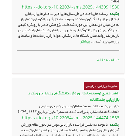
1404
https://doi.org/10.22034/sms.2025.144399.1530
چکیده
رسانه‌های اجتماعی طی سال‌های اخیر ساختارهای ارتباطی
فوتبال عراق را دگرگون ساخته و موجب شکل‌گیری الگوهای تازه‌ای از
تعامل میان ذی‌نفعان این حوزه شده‌اند. پژوهش حاضر با رویکرد کیفی
و بهره‌گیری از روش نتنوگرافی، به بررسی نقش شبکه‌های اجتماعی در
بازتعریف روابط میان باشگاه‌ها، بازیکنان، هواداران، رسانه‌ها و نهادهای
بیشتر
ورزشی پرداخته ...
مشاهده مقاله
مدیریت ورزشی، بازاریابی
راهبردهای توسعه پایدار ورزش دانشگاهی عراق با رویکرد
بازاریابی چندکاناله
کرار مجید عبدالله؛ محمد سلطان حسینی؛ مهدی سلیمی
مقالات آماده انتشار، پذیرفته شده، انتشار آنلاین از تاریخ
17 آذر 1404
https://doi.org/10.22034/sms.2025.144474.1533
چکیده
با توجه به نقش فزاینده بازاریابی نوین در تحول نظام ورزش
آموزش عالی، پژوهش حاضر با هدف طراحی مدل راهبردهای توسعه
پایدار ورزش دانشگاهی عراق با رویکرد بازاریابی چندکاناله انجام شد.