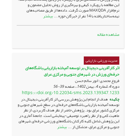
این مطالعه با رویکرد کیفی و بهره‌گیری از روش تحلیل مضمون و
نرم‌افزار MAXQDA صورت گرفت. داده‌ها از طریق مصاحبه‌های
بیشتر
نیمه‌ساختاریافته با 14 نفر از خبرگان حوزه ...
مشاهده مقاله
مدیریت ورزشی، بازاریابی
اثر کارآفرینی دیجیتال بر توسعه آمیخته بازاریابی باشگاه‌ها‌ی
حرفه‌ای ورزش در شهرهای جنوبی و مرکزی عراق
فروغ محمدی؛ انور سالم حسن
دوره 4، شماره 4 ، بهمن 1402، ، صفحه
39-56
https://doi.org/10.22034/sms.2023.139347.1233
چکیده
هدف از انجام این پژوهش بررسی اثر کارآفرینی دیجیتال در
توسعه آمیخته بازاریابی باشگاه‌ها‌ی حرفه‌ای در سطح شهرهای جنوبی و
مرکزی کشور عراق بود. پژوهش حاضر از نظر هدف کاربردی، از نظر
ماهیت کمی و از نظر راهبرد توصیفی-پیمایشی است. جامعة آماری در
این پژوهش شامل کلیه کارکنان باشگاه‌ها‌ی ورزشی حرفه‌ای شهرهای
بیشتر
جنوبی و مرکزی عراق، متشکل از ...