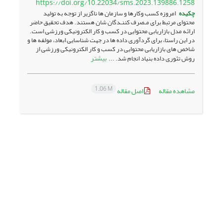
https://doi.org/10.22034/sms.2023.139886.1258
چکیده
امروزه کسب وکارها و سازمان ها ناگزیر از توجه به تولید
محتوای مرتبط برای مـصرف کننـدگان شان هستند. هدف تحقیق حاضر
ارائه مدل بازاریابی محتوایی در کسب و کار الکترونیکی ورزشی است.
در این راستا، برای گردآوری داده ها در جهت شناسایی ابعاد، مولفه ها و
شاخص های بازاریابی محتوایی در کسب و کار الکترونیکی ورزشی از
بیشتر
روش تئوری داده بنیاد انجام شد. ...
1.06 M
مشاهده مقاله
اصل مقاله