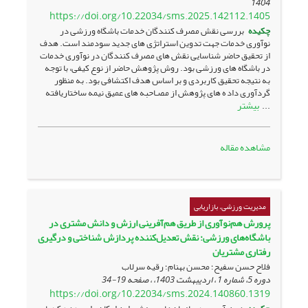
1404
https://doi.org/10.22034/sms.2025.142112.1405
چکیده
بررسی نقش مصرف کنندگان خدمات باشگاه ورزشی در
نوآوری خدمات جهت تدوین استراتژی های جدید سودمند است. هدف
از تحقیق حاضر شناسایی نقش های مصرف کنندگان در نوآوری خدمات
در باشگاه های ورزشی بود. روش پژوهش حاضر از نوع کیفی، با توجه
به نتیجه تحقیق کاربردی و بر اساس هدف اکتشافی بود. به منظور
گردآوری داد ه های پژوهش از مصـاحبه‌ های عمیق نیمه ساختاریافته
بیشتر
...
مشاهده مقاله
مدیریت ورزشی، بازاریابی
پرورش هم‌نوآوری از طریق هم‌آفرینی ارزش و دانش مشتری در
باشگاه‌های ورزشی: نقش تعدیل‌کننده پردازش شناختی و درگیری
رفتاری مشتریان
فلاح حسن سفیح؛ محسن بهنام؛ رقیه سرلاب
دوره 5، شماره 1 ، اردیبهشت 1403، ، صفحه
19-34
https://doi.org/10.22034/sms.2024.140860.1319