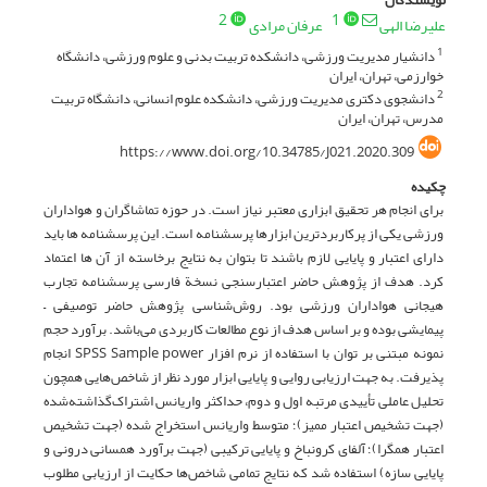
2
1
علیرضا الهی
عرفان مرادی
دانشیار مدیریت ورزشی، دانشکده تربیت بدنی و علوم ورزشی، دانشگاه
1
خوارزمی، تهران، ایران
دانشجوی دکتری مدیریت ورزشی، دانشکده علوم انسانی، دانشگاه تربیت
2
مدرس، تهران، ایران
https://www.doi.org/10.34785/J021.2020.309
چکیده
برای انجام هر تحقیق ابزاری معتبر نیاز است. در حوزه تماشاگران و هواداران
ورزشی یکی از پرکاربردترین ابزارها پرسشنامه است. این پرسشنامه ها باید
دارای اعتبار و پایایی لازم باشند تا بتوان به نتایج برخاسته از آن ها اعتماد
کرد. هدف از پژوهش حاضر اعتبارسنجی نسخة فارسی پرسشنامه تجارب
هیجانی هواداران ورزشی بود. روش‌شناسی پژوهش حاضر توصیفی –
پیمایشی بوده و بر اساس هدف از نوع مطالعات کاربردی می‌باشد. برآورد حجم
نمونه مبتنی بر توان با استفاده از نرم افزار SPSS Sample power انجام
پذیرفت. به جهت ارزیابی روایی و پایایی ابزار مورد نظر از شاخص‌هایی همچون
تحلیل عاملی تأییدی مرتبه اول و دوم، حداکثر واریانس اشتراک‌گذاشته‌شده
(جهت تشخیص اعتبار ممیز)؛ متوسط واریانس استخراج شده (جهت تشخیص
اعتبار همگرا)؛ آلفای کرونباخ و پایایی ترکیبی (جهت برآورد همسانی درونی و
پایایی سازه) استفاده شد که نتایج تمامی شاخص‌ها حکایت از ارزیابی مطلوب