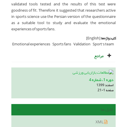
validated tools tested, and the results of this test were
goodness of fit. Therefore, it suggested that researchers active
in sports science use the Persian version of the questionnaire
as a suitable tool to study and evaluate the emotional
experiences of sports fans.
کلیدواژه‌ها
[English]
Emotional experiences
Sports fans
Validation
Sport's team
مراجع
دوره 1، شماره 4
اسفند 1399
صفحه
21-1
فایل ها
XML