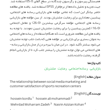
همبستگی پیرسون و رگرسیون چندگانه در سطح آلفای 05/0 استفاده شد.
جهت تجزیه و تحلیل داده‌ها از نرم‌افزار SPSS استفاده شد. یافته ­های مطالعه
حاضر بیانگر این است که تمامی مؤلفه ­های بازاریابی رسانه­ های اجتماعی،
پیش­بین معناداری برای رضایت مشتریان بودند. از بین مؤلفه ­های بازاریابی
رسانه­ های اجتماعی، مؤلفه سرگرمی بیشترین (26/0) و تعامل اجتماعی
(16/0) کمترین پیش­بین را برای رضایت مشتریان تبیین نمودند. با توجه به
یافته ­های این مطالعه، ضروری است که هنگام استفاده از رسانه­ های اجتماعی
به عنوان بستری برای بازاریابی بر مؤلفه ­هایی که باعث جلب توجه مشتریان
می ­شود بیشتر تأکید شود. در این میان با بهره بردن از مدل بازاریابی رسانه­
های اجتماعی می­ توان توجه مشتریان را بیشتر جلب کرد تا از بازاریابی انجام
گرفته، رضایت داشته باشد.
کلیدواژه‌ها
بازاریابی
رسانه‌ اجتماعی
رضایت‌
مشتریان
عنوان مقاله
[English]
The relationship between social media marketing and
customer satisfaction of sports recreation centers
نویسندگان
[English]
hossein kordlu
hossein ali mohammadi
1
2
Mehrdad Moharram Zadeh
Nasrin Azizian Kohan
3
4