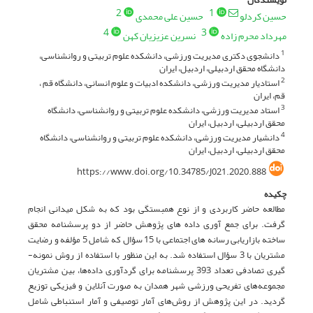
2
1
حسین کردلو
حسین علی محمدی
4
3
مهرداد محرم زاده
نسرین عزیزیان کهن
دانشجوی دکتری مدیریت ورزشی، دانشکده علوم تربیتی و روانشناسی،
1
دانشگاه محقق اردبیلی، اردبیل، ایران
استادیار مدیریت ورزشی، دانشکده ادبیات و علوم انسانی، دانشگاه قم ،
2
قم، ایران
استاد مدیریت ورزشی، دانشکده علوم تربیتی و روانشناسی، دانشگاه
3
محقق اردبیلی، اردبیل، ایران
دانشیار مدیریت ورزشی، دانشکده علوم تربیتی و روانشناسی، دانشگاه
4
محقق اردبیلی، اردبیل، ایران
https://www.doi.org/10.34785/J021.2020.888
چکیده
مطالعه حاضر کاربردی و از نوع همبستگی بود که به شکل میدانی انجام
گرفت. برای جمع ­آوری داده­ های پژوهش حاضر از دو پرسش­نامه محقق
ساخته بازاریابی رسانه ­های اجتماعی با 15 سؤال که شامل 5 مؤلفه و رضایت
مشتریان با 3 سؤال استفاده شد. به این منظور با استفاده از روش نمونه­
گیری تصادفی تعداد 393 پرسش­نامه برای گردآوری داده‌ها، بین مشتریان
مجموعه‌های تفریحی ورزشی شهر همدان به صورت آنلاین و فیزیکی توزیع
گردید. در این پژوهش از روش‌های آمار توصیفی و آمار استنباطی شامل