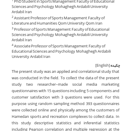
PhD Student in Sports Management, Faculty of Educational
1
Sciences and Psychology, Mohaghegh Ardabili University,
Ardabil, Iran
Assistant Professor of Sports Management, Faculty of
2
Literature and Humanities, Qom University, Qom, Iran
Professor of Sports Management, Faculty of Educational
3
Sciences and Psychology, Mohaghegh Ardabili University,
Ardabil, Iran
Associate Professor of Sports Management, Faculty of
4
Educational Sciences and Psychology, Mohaghegh Ardabili
University, Ardabil, Iran
چکیده
[English]
The present study was an applied and correlational study that
was conducted in the field. To collect the data of the present
study, two researcher-made social media marketing
questionnaires with 15 questions including 5 components and
customer satisfaction with 3 questions were used. For this
purpose, using random sampling method, 393 questionnaires
were collected online and physically among the customers of
Hamedan sports and recreation complexes to collect data. In
this study, descriptive statistics and inferential statistics
including Pearson correlation and multiple regression at the