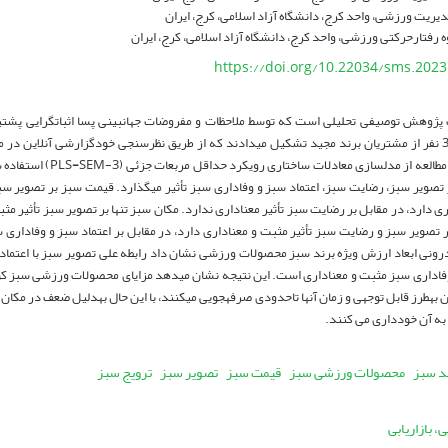
یریت ورزشی، واحد کرج، دانشگاه آزاد اسلامی، کرج، ایران
ه رفتارحرکتی ورزشی، واحد کرج، دانشگاه آزاد اسلامی، کرج، ایران
https://doi.org/10.22034/sms.2023
 پژوهش توصیفی تحلیلی است که توسط ملاحظات و مفروضات جهان­بینی پسا اثبات­گرایی پشتیب
پژوهش را 394 نفر از مشتریان برند مجید تشکیل می­دادند که از طریق نظرسنجی خودگزارشی آنلاین 
مطالعه از مدل­سازی معادلات ساختاری رویکرد حداقل مربعات جزئی (PLS
-
SEM-3) استف
 تصویر سبز، رضایت سبز، اعتماد سبز و وفاداری سبز تأثیر می­گذارد. قیمت سبز بر تصویر سبز
ی دارد، در مقابل بر رضایت سبز تأثیر معناداری ندارد. مکان سبز تنها بر تصویر سبز تأثیر مث
تصویر سبز و رضایت سبز تأثیر مثبت و معناداری دارد، در مقابل بر اعتماد سبز و وفاداری س
درونی ابعاد ارزش ویژه برند سبز محصولات ورزشی نشان داد رابطه علی تصویر سبز با اعتماد 
 وفاداری سبز مثبت و معناداری است. این نتیجه نشان می­دهد مزایای محصولات ورزشی سبز 
به­طرز قابل توجهی و زمان آ­نها تاحدودی صرفه­جویی می­کنند، با این حال به­دلیل ضعف در مکا
آن خودداری می­‎ کنند.
د سبز
محصولات ورزشی سبز
قیمت سبز
تصویر سبز
ترویج سبز
 بازاریابی