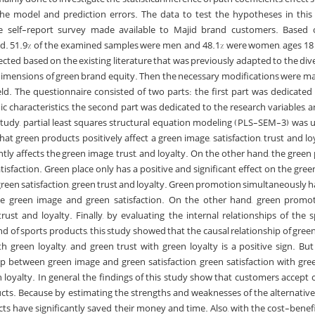
the model and prediction errors. The data to test the hypotheses in thi
e self-report survey made available to Majid brand customers. Based o
ed. 51.9% of the examined samples were men, and 48.1% were women, ages 18
ted based on the existing literature that was previously adapted to the div
dimensions of green brand equity. Then the necessary modifications were m
ield. The questionnaire consisted of two parts: the first part was dedicated
characteristics, the second part was dedicated to the research variables, and
study, partial least squares structural equation modeling (PLS-SEM-3) was u
t green products positively affect a green image, satisfaction, trust and lo
antly affects the green image, trust, and loyalty. On the other hand, the green
atisfaction. Green place only has a positive and significant effect on the gr
 green satisfaction, green trust and loyalty. Green promotion simultaneously h
the green image and green satisfaction. On the other hand, green promo
trust and loyalty. Finally, by evaluating the internal relationships of the s
d of sports products, this study showed that the causal relationship of gree
h green loyalty, and green trust with green loyalty is a positive sign. But
hip between green image and green satisfaction, green satisfaction with gre
n loyalty. In general, the findings of this study show that customers accept 
cts. Because by estimating the strengths and weaknesses of the alternative
s have significantly saved their money and time. Also, with the cost-benefit 