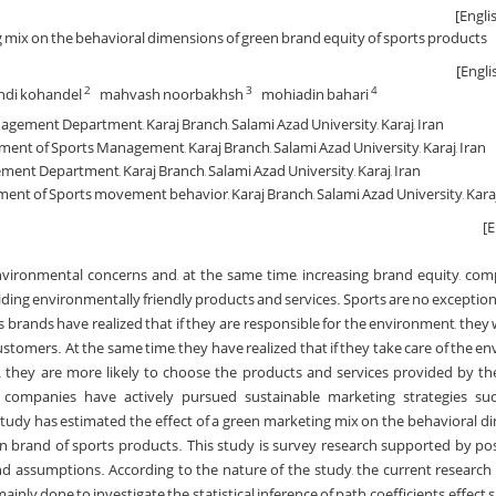
g mix on the behavioral dimensions of green brand equity of sports products
di kohandel
mahvash noorbakhsh
mohiadin bahari
2
3
4
gement Department, Karaj Branch, Salami Azad University, Karaj, Iran
ment of Sports Management, Karaj Branch, Salami Azad University, Karaj, Iran
ent Department, Karaj Branch, Salami Azad University, Karaj, Iran
ment of Sports movement behavior, Karaj Branch, Salami Azad University, Karaj
nvironmental concerns and, at the same time, increasing brand equity, co
iding environmentally friendly products and services. Sports are no exception 
brands have realized that if they are responsible for the environment, they w
stomers. At the same time, they have realized that if they take care of the e
, they are more likely to choose the products and services provided by th
 companies have actively pursued sustainable marketing strategies su
study has estimated the effect of a green marketing mix on the behavioral d
en brand of sports products. This study is survey research supported by pos
d assumptions. According to the nature of the study, the current research
inly done to investigate the statistical inference of path coefficients, effect s