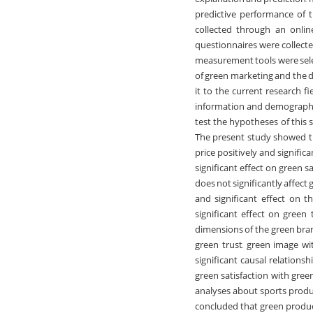
predictive performance of 
collected through an onlin
questionnaires were collect
measurement tools were selec
of green marketing and the 
it to the current research f
information and demographic 
test the hypotheses of this 
The present study showed tha
price positively and signific
significant effect on green s
does not significantly affect
and significant effect on 
significant effect on green 
dimensions of the green bran
green trust, green image wit
significant causal relations
green satisfaction with gree
analyses about sports produ
concluded that green product