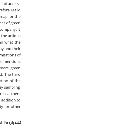
s of access.
efore, Majid
 map for the
ines of green
 company. It
 the actions
nd what the
y, and their
imitations of
r dimensions
omers' green
d. The third
ation of the
sy sampling,
 researchers
n addition to
dy for other
کلیدواژه‌ها
[English]