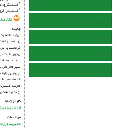
اطلاعات نشریه
استاد،گروه مد
3
استادیار ،گرو
4
.62832
راهنمای نویسندگان
چکیده
این مطالعه یک
ارسال مقاله
فرضیه­های این 
به­طور مثبت بر
داوران
مثبت و معنادار
سبز همزمان بر 
تماس با ما
ارزیابی روابط 
اعتماد سبز با
هزینه مشتریان 
از متعهد شدن به 
کلیدواژه‌ها
ارزش ویژه برن
موضوعات
مدیریت ورزشی،