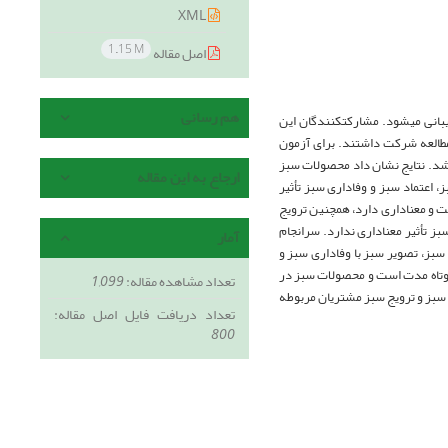
XML
1.15 M
اصل مقاله
هم رسانی
انی می­شود. مشارکت‏کنندگان این
در مطالعه شرکت داشتند. برای آزمون
اده شد. نتایج نشان داد محصولات سبز
ارجاع به این مقاله
، اعتماد سبز و وفاداری سبز تأثیر
بت و معناداری دارد، همچنین ترویج
بز تأثیر معناداری ندارد. سرانجام
آمار
سبز، تصویر سبز با وفاداری سبز و
کوتاه مدت است و محصولات سبز در
تعداد مشاهده مقاله:
1,099
ن سبز و ترویج سبز مشتریان مربوطه
تعداد دریافت فایل اصل مقاله:
800