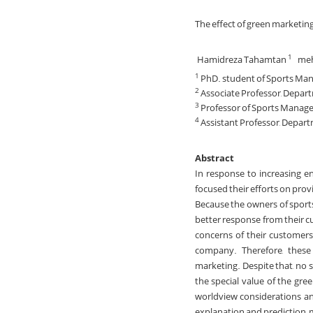
The effect of green marketin
Hamidreza Tahamtan
meh
1
PhD. student of Sports Mana
1
Associate Professor, Depart
2
Professor of Sports Managem
3
Assistant Professor, Depart
4
Abstract
In response to increasing e
focused their efforts on prov
Because the owners of sports 
better response from their cu
concerns of their customers
company. Therefore, these
marketing. Despite that, no 
the special value of the gre
worldview considerations an
explanation and prediction, ma