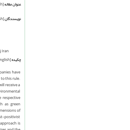
عنوان مقاله
[English]
نویسندگان
[English]
, Iran
چکیده
[English]
mpanies have
to this rule.
ill receive a
nvironmental
e respective
ch as green
imensions of
t-positivist
 approach is
izes, and the