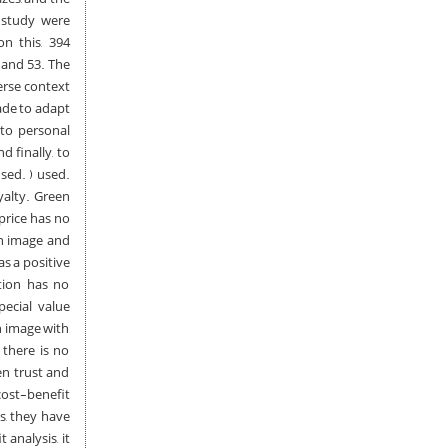
s study were
n this, 394
 and 53. The
erse context
ade to adapt
 to personal
 finally, to
sed. ) used.
yalty. Green
 price has no
een image and
as a positive
tion has no
pecial value
n image with
 there is no
en trust and
cost-benefit
s, they have
analysis, it