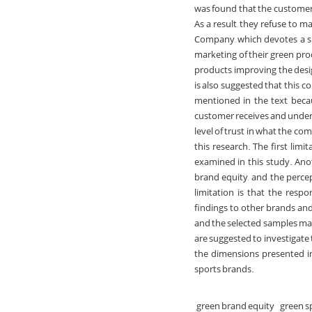
was found that the customers
As a result, they refuse to
Company, which devotes a sma
marketing of their green prod
products, improving the desi
is also suggested that this 
mentioned in the text beca
customer receives and underst
level of trust in what the com
this research. The first lim
examined in this study. Anot
brand equity, and the perc
limitation is that the resp
findings to other brands and
and the selected samples may
are suggested to investigate 
the dimensions presented in
sports brands.
green brand equity
green s