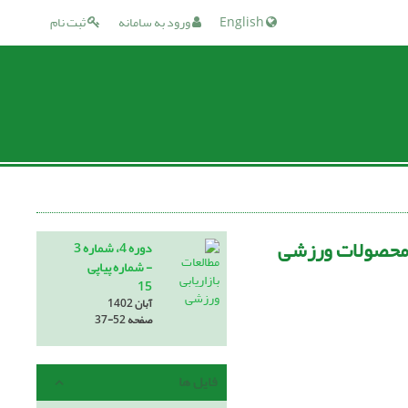
English
ورود به سامانه
ثبت نام
بز محصولات ورزشی
دوره 4، شماره 3
- شماره پیاپی
15
آبان 1402
صفحه
37-52
فایل ها