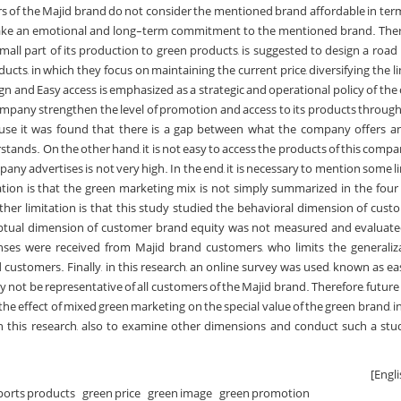
 of the Majid brand do not consider the mentioned brand affordable in term
 make an emotional and long-term commitment to the mentioned brand. Ther
ll part of its production to green products, is suggested to design a road
ucts, in which they focus on maintaining the current price, diversifying the l
gn and Easy access is emphasized as a strategic and operational policy of the
company strengthen the level of promotion and access to its products through
use it was found that there is a gap between what the company offers a
ands. On the other hand, it is not easy to access the products of this compan
pany advertises is not very high. In the end, it is necessary to mention some l
itation is that the green marketing mix is not simply summarized in the fou
her limitation is that this study studied the behavioral dimension of cust
eptual dimension of customer brand equity was not measured and evaluate
onses were received from Majid brand customers, who limits the generaliz
 customers. Finally, in this research, an online survey was used, known as ea
 not be representative of all customers of the Majid brand. Therefore, future
the effect of mixed green marketing on the special value of the green brand, i
 this research, also to examine other dimensions and conduct such a stu
ports products
green price
green image
green promotion