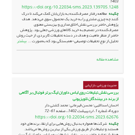
1403
https://doi.org/10.22034/sms.2023.139705.1248
چکیده
مطالعه رفتار مصرف‌کننده به بازاریابان کمک می‌کند تا درک
کنند چه چیزی مشتری را به خرید یک محصول سوق می‌دهد. هدف
پژوهش حاضر بررسی نقش اخلاق‌مداری و بهزیستی معنوی
مصرف‌کننده در تصمیم به خرید کالاهای ورزشی جعلی بود. پژوهش
حاضر از منظر ماهیت و هدف در دسته تحقیقات کاربردی، از حیث روش
بیشتر
تحلیل از نوع تحقیقات توصیفی-همبستگی بود که به‌صورت ...
مشاهده مقاله
مدیریت ورزشی، بازاریابی
بررسی نقش تبلیغات روی لباس داوران لیگ برتر فوتبال بر آگاهی
از برند در بینندگان تلویزیونی
احسان اسداللهی؛ محسن قهرمانی؛ محمد کشتی دار
دوره 4، شماره 1 ، اردیبهشت 1402، ، صفحه
61-72
https://doi.org/10.22034/sms.2023.62676
چکیده
شرکت‌ها همواره بدنبال روش‌هایی برای ارتقاء برندهای خود
هستند و تبلیغات از طریق ورزش یکی از بهترین روش‌ها می‌باشد.
هدف از تحقیق حاضر بررسی نقش تبلیغات روی لباس داوران لیگ برتر