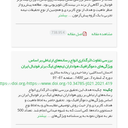
فوتبال بر آگاهی از برند در بینندگان تلویزیونی بود. مطالعه پیش‌رو از
منظر ماهیت و هدف از نوع کاربردی و همچنین از نوع تحقیقات نیمه
بیشتر
تجربی با یک گروه پیش‌آزمون ...
738.95 K
مشاهده مقاله
اصل مقاله
بررسی تفاوت اثرگذاری انواع رسانه‌های ارتباطی بر اساس
ویژگی‌های دموگرافیک هواداران تیم‌های لیگ برتر فوتبال ایران
احسان اسداللهی؛ رضا حیدری؛ ریحانه سالاری
دوره 2، شماره 3 ، مهر 1400، ، صفحه
61-91
https://doi.org/https://www.doi.org/10.34785/J021.2021.419
چکیده
چکیده هدف این تحقیق بررسی تفاوت اثرگذاری انواع
رسانه‌های ارتباطی بر روی هواداران تیم‌های لیگ برتر فوتبال ایران بر
اساس ویژگی‌های دموگرافیک بود. تحقیق حاضر به لحاظ ماهیت و
هدف، کاربردی و از حیث روش توصیفی مقایسه‌ای و به لحاظ نوع
جستجوی داده‌ها، کمی است که به شیوه میدانی انجام شد. تعداد 500
بیشتر
نفر به عنوان نمونه به پرسشنامه ویژگی‌های ...